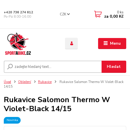
0
ks
+420 736 274 612
CZK
za
0,00 Kč
Po-Pá 8.00-16.00
Menu
Hledat
Úvod
Oblečení
Rukavice
Rukavice Salomon Thermo W Violet-Black
14/15
Rukavice Salomon Thermo W
Violet-Black 14/15
Novinka