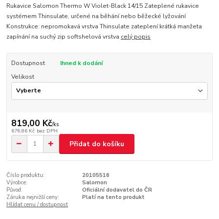
Rukavice Salomon Thermo W Violet-Black 14/15 Zateplené rukavice
systémem Thinsulate, určené na běhání nebo běžecké lyžování
Konstrukce: nepromokavá vrstva Thinsulate zateplení krátká manžeta
zapínání na suchý zip softshelová vrstva
celý popis
Dostupnost
Ihned k dodání
Velikost
819,00 Kč
/
ks
676,86 Kč
bez DPH
Přidat do košíku
Číslo produktu:
20105516
Výrobce:
Salomon
Původ:
Oficiální dodavatel do ČR
Záruka nejnižší ceny:
Platí na tento produkt
Hlídat cenu / dostupnost