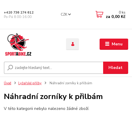
0
ks
+420 736 274 612
CZK
za
0,00 Kč
Po-Pá 8.00-16.00
Menu
Hledat
Úvod
Lyžařské přilby
Náhradní zorníky k přilbám
Náhradní zorníky k přilbám
V této kategorii nebylo nalezeno žádné zboží.