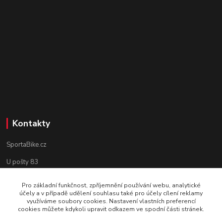
Kontakty
SportaBike.cz
U pošty 83
250 69, Vodochody
Pro základní funkčnost, zpříjemnění používání webu, analytické
účely a v případě udělení souhlasu také pro účely cílení reklamy
tel.: +420 736 274 612
využíváme soubory cookies. Nastavení vlastních preferencí
cookies můžete kdykoli upravit odkazem ve spodní části stránek.
e-mail: info@sportabike.cz