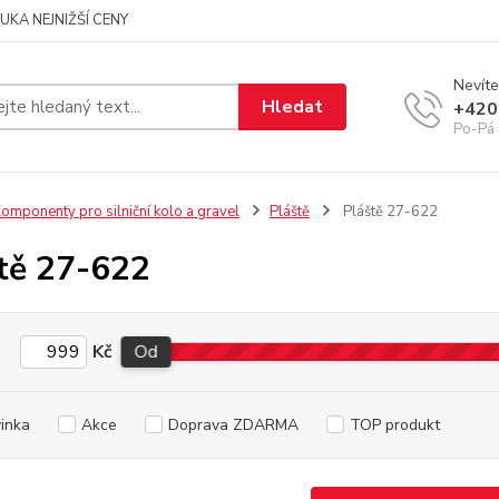
UKA NEJNIŽŠÍ CENY
Nevíte
Hledat
+420
Po-Pá 
omponenty pro silniční kolo a gravel
Pláště
Pláště 27-622
tě 27-622
Kč
Od
inka
Akce
Doprava ZDARMA
TOP produkt