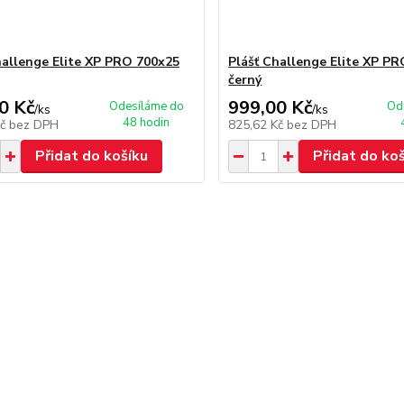
hallenge Elite XP PRO 700x25
Plášť Challenge Elite XP P
černý
0 Kč
999,00 Kč
Odesíláme do
Od
/
ks
/
ks
48 hodin
Kč
bez DPH
825,62 Kč
bez DPH
Přidat do košíku
Přidat do ko