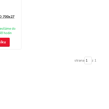
RO 700x27
esíláme do
48 hodin
šíku
strana
z 1