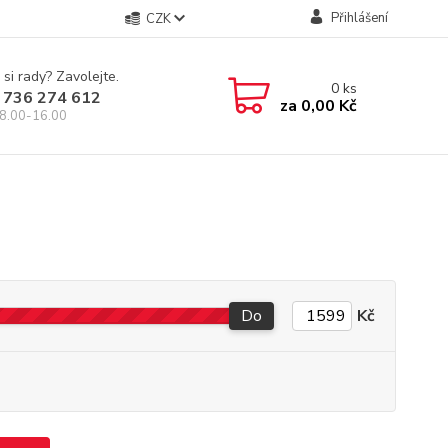
Přihlášení
CZK
 si rady? Zavolejte.
0
ks
 736 274 612
za
0,00 Kč
8.00-16.00
Do
Kč