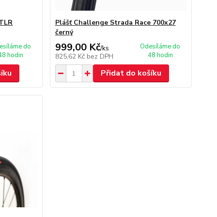
 TLR
Plášť Challenge Strada Race 700x27
černý
999,00 Kč
esíláme do
Odesíláme do
/
ks
48 hodin
48 hodin
825,62 Kč
bez DPH
šíku
Přidat do košíku