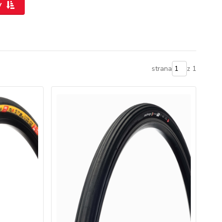
y
strana
z 1