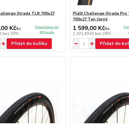
hallenge Strada TLR 700x27
Plášť Challenge Strada Pro
700x27 Tan černý
,00 Kč
1 599,00 Kč
Odesíláme do
Od
/
ks
/
ks
48 hodin
Kč
bez DPH
1 321,49 Kč
bez DPH
Přidat do košíku
Přidat do ko