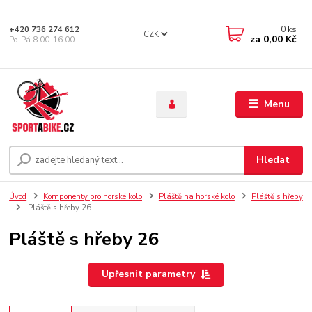
0
ks
+420 736 274 612
CZK
za
0,00 Kč
Po-Pá 8.00-16.00
Menu
Hledat
Úvod
Komponenty pro horské kolo
Pláště na horské kolo
Pláště s hřeby
Pláště s hřeby 26
Pláště s hřeby 26
Upřesnit parametry