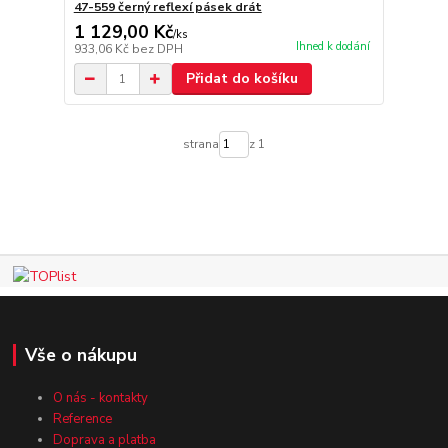
47-559 černý reflexí pásek drát
1 129,00 Kč
/
ks
Ihned k dodání
933,06 Kč
bez DPH
Přidat do košíku
strana
z 1
Vše o nákupu
O nás - kontakty
Reference
Doprava a platba