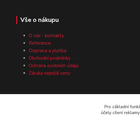
Vše o nákupu
O nás - kontakty
Reference
Doprava a platba
Obchodní podmínky
Ochrana osobních údajů
Záruka nejnižší ceny
Pro základní funk
účely cílení reklam