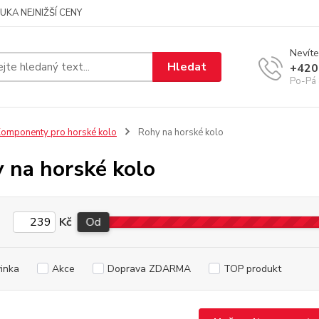
UKA NEJNIŽŠÍ CENY
Nevíte
Hledat
+420
Po-Pá 
omponenty pro horské kolo
Rohy na horské kolo
 na horské kolo
Kč
Od
inka
Akce
Doprava ZDARMA
TOP produkt