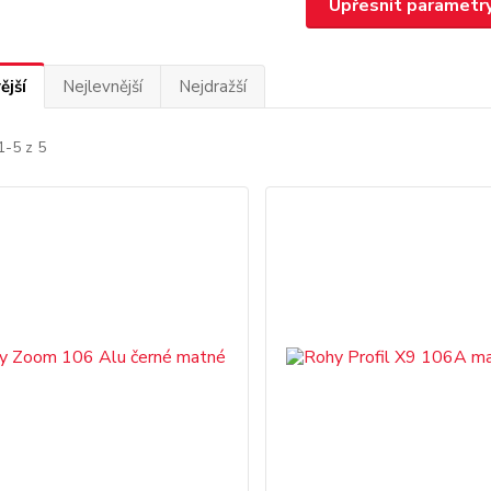
Upřesnit parametr
ější
Nejlevnější
Nejdražší
1-5 z 5