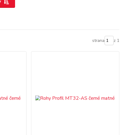
y
strana
z 1