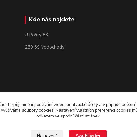
Kde nás najdete
U Pošty 83
250 69 Vodochody
čnost, zpříjemnění používání webu, analytické účely a v případě udělení
y využíváme soubory cookies. Nastavení vlastních preferencí cookies mů
odkazem ve spodní části stránek.
Souhlasím
Nastavení