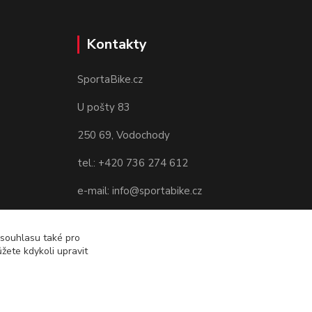
Kontakty
SportaBike.cz
U pošty 83
250 69, Vodochody
tel.: +420 736 274 612
e-mail: info@sportabike.cz
 souhlasu také pro
žete kdykoli upravit