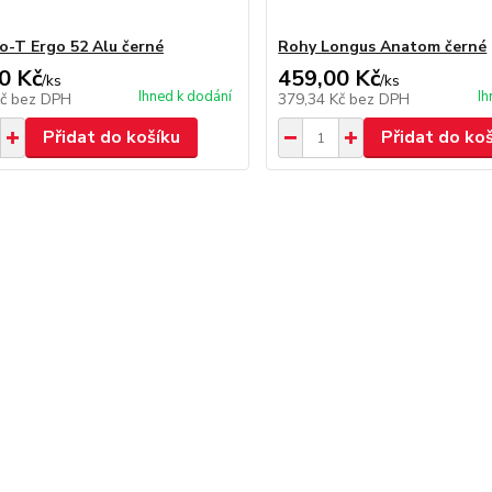
o-T Ergo 52 Alu černé
Rohy Longus Anatom černé
0 Kč
459,00 Kč
/
ks
/
ks
Ihned k dodání
Ih
Kč
bez DPH
379,34 Kč
bez DPH
Přidat do košíku
Přidat do ko