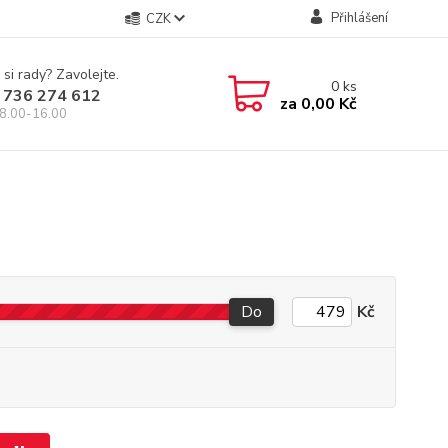
Přihlášení
CZK
 si rady? Zavolejte.
0
ks
 736 274 612
za
0,00 Kč
8.00-16.00
Do
Kč