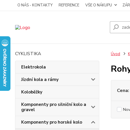
O NÁS - KONTAKTY
REFERENCE
VŠE O NÁKUPU
ZÁR
CYKLISTIKA
Úvod
K
Rohy
Elektrokola
Jízdní kola a rámy
Cena:
Koloběžky
Komponenty pro silniční kolo a
gravel
Nov
Komponenty pro horské kolo