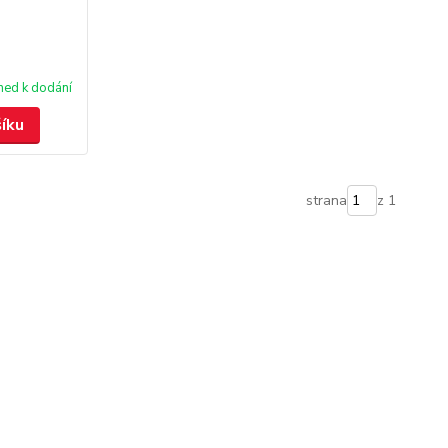
ned k dodání
šíku
strana
z 1