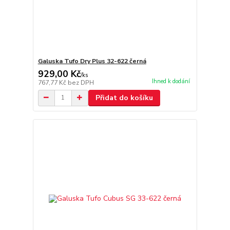
Galuska Tufo Dry Plus 32-622 černá
929,00 Kč
/
ks
Ihned k dodání
767,77 Kč
bez DPH
Přidat do košíku