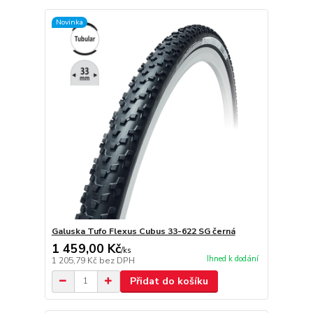
Novinka
Galuska Tufo Flexus Cubus 33-622 SG černá
1 459,00 Kč
/
ks
Ihned k dodání
1 205,79 Kč
bez DPH
Přidat do košíku