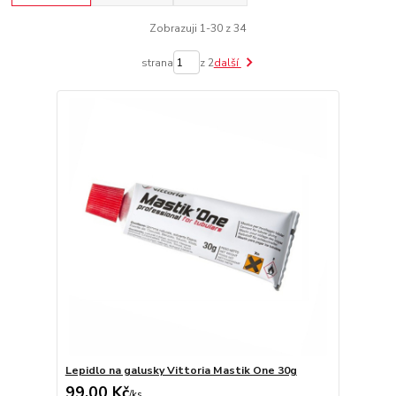
Zobrazuji 1-30 z 34
strana
z 2
další
Lepidlo na galusky Vittoria Mastik One 30g
99,00 Kč
/
ks