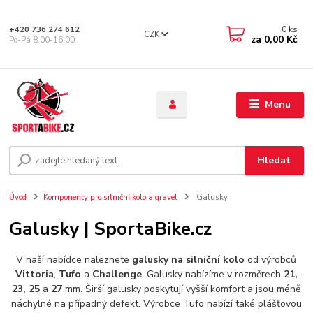
0
ks
+420 736 274 612
CZK
za
0,00 Kč
Po-Pá 8.00-16.00
Menu
Hledat
Úvod
Komponenty pro silniční kolo a gravel
Galusky
Galusky | SportaBike.cz
V naší nabídce naleznete
galusky na silniční kolo
od výrobců
Vittoria
,
Tufo
a
Challenge
. Galusky nabízíme v rozměrech
21,
23, 25
a
27
mm. Širší galusky poskytují vyšší komfort a jsou méně
náchylné na případný defekt. Výrobce Tufo nabízí také plášťovou