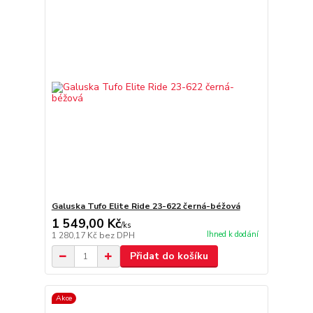
Galuska Tufo Elite Ride 23-622 černá-béžová
1 549,00 Kč
/
ks
Ihned k dodání
1 280,17 Kč
bez DPH
Přidat do košíku
Akce