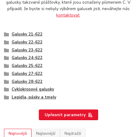
galusky takzvané plášťovky, které jsou označeny písmenem C. V
případě, že byste si nebyly výběrem galusek jisti, neváhejte nás
kontaktovat
.
Galusky 21-622
Galusky 22-622
Galusky 23-622
Galusky 24-622
Galusky 25-622
Galusky 27-622
Galusky 28-622
Cyklokrosové galusky
Lepidla, pásky a tmely
Upřesnit parametry
Nejnovější
Nejlevnější
Nejdražší