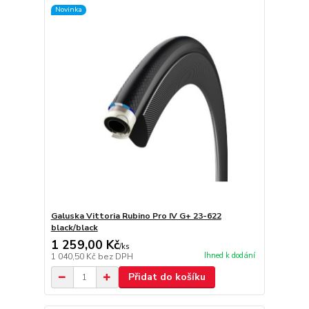
Novinka
Galuska Vittoria Rubino Pro IV G+ 23-622
black/black
1 259,00 Kč
/
ks
Ihned k dodání
1 040,50 Kč
bez DPH
Přidat do košíku