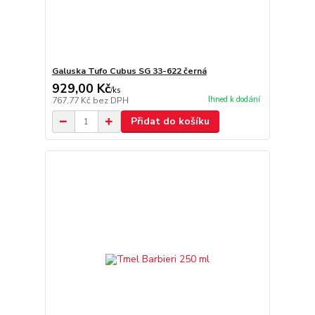
Galuska Tufo Cubus SG 33-622 černá
929,00 Kč
/
ks
Ihned k dodání
767,77 Kč
bez DPH
Přidat do košíku