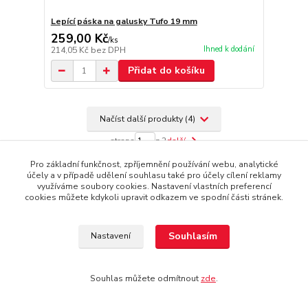
Lepící páska na galusky Tufo 19 mm
259,00 Kč
/
ks
Ihned k dodání
214,05 Kč
bez DPH
Přidat do košíku
Načíst další produkty (4)
strana
z 2
další
Pro základní funkčnost, zpříjemnění používání webu, analytické
účely a v případě udělení souhlasu také pro účely cílení reklamy
využíváme soubory cookies. Nastavení vlastních preferencí
cookies můžete kdykoli upravit odkazem ve spodní části stránek.
Souhlasím
Nastavení
Souhlas můžete odmítnout
zde
.
Vše o nákupu