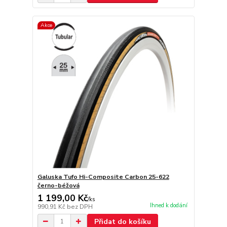
Akce
Galuska Tufo Hi-Composite Carbon 25-622
černo-béžová
1 199,00 Kč
/
ks
Ihned k dodání
990,91 Kč
bez DPH
Přidat do košíku