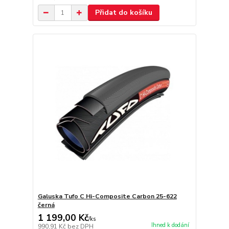
Přidat do košíku
Galuska Tufo C Hi-Composite Carbon 25-622
černá
1 199,00 Kč
/
ks
Ihned k dodání
990,91 Kč
bez DPH