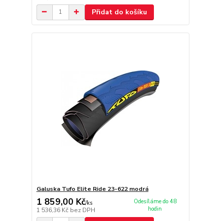
Přidat do košíku
Galuska Tufo Elite Ride 23-622 modrá
1 859,00 Kč
Odesíláme do 48
/
ks
hodin
1 536,36 Kč
bez DPH