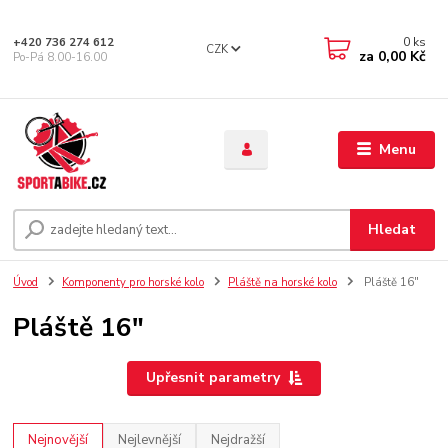
0
ks
+420 736 274 612
CZK
za
0,00 Kč
Po-Pá 8.00-16.00
Menu
Hledat
Úvod
Komponenty pro horské kolo
Pláště na horské kolo
Pláště 16"
Pláště 16"
Upřesnit parametry
Nejnovější
Nejlevnější
Nejdražší