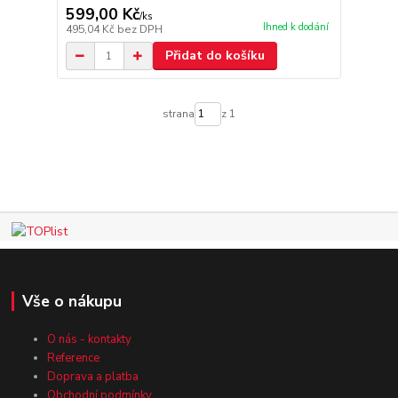
599,00 Kč
/
ks
Ihned k dodání
495,04 Kč
bez DPH
Přidat do košíku
strana
z 1
Vše o nákupu
O nás - kontakty
Reference
Doprava a platba
Obchodní podmínky