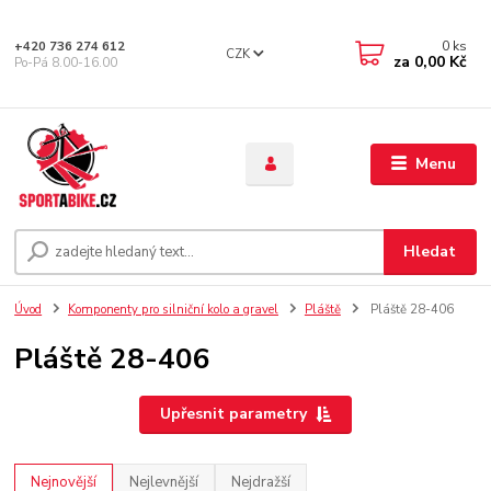
0
ks
+420 736 274 612
CZK
za
0,00 Kč
Po-Pá 8.00-16.00
Menu
Hledat
Úvod
Komponenty pro silniční kolo a gravel
Pláště
Pláště 28-406
Pláště 28-406
Upřesnit parametry
Nejnovější
Nejlevnější
Nejdražší