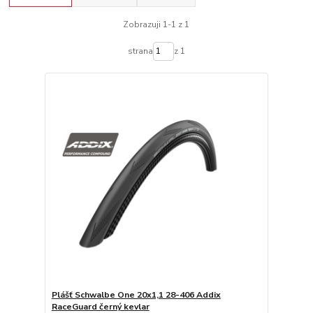
Zobrazuji 1-1 z 1
strana
z 1
Plášť Schwalbe One 20x1,1 28-406 Addix
RaceGuard černý kevlar