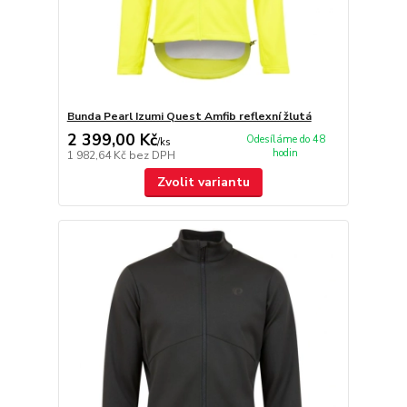
Bunda Pearl Izumi Quest Amfib reflexní žlutá
2 399,00 Kč
Odesíláme do 48
/
ks
hodin
1 982,64 Kč
bez DPH
Zvolit variantu