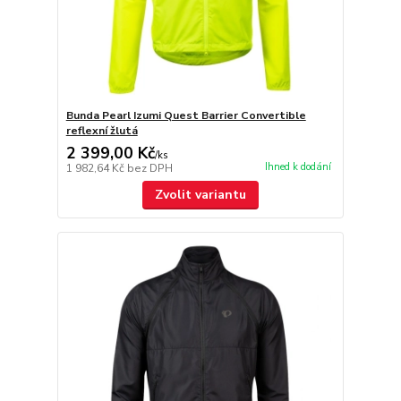
Bunda Pearl Izumi Quest Barrier Convertible
reflexní žlutá
2 399,00 Kč
/
ks
Ihned k dodání
1 982,64 Kč
bez DPH
Zvolit variantu