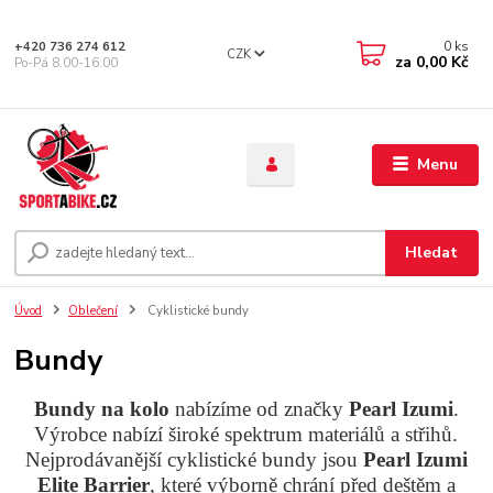
0
ks
+420 736 274 612
CZK
za
0,00 Kč
Po-Pá 8.00-16.00
Menu
Hledat
Úvod
Oblečení
Cyklistické bundy
Bundy
Bundy na kolo
nabízíme od značky
Pearl Izumi
.
Výrobce nabízí široké spektrum materiálů a střihů.
Nejprodávanější cyklistické bundy jsou
Pearl Izumi
Elite Barrier
, které výborně chrání před deštěm a