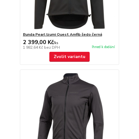
Bunda Pearl Izumi Quest Amfib šedo černá
2 399,00 Kč
/
ks
Ihned k dodání
1 982,64 Kč
bez DPH
Zvolit variantu