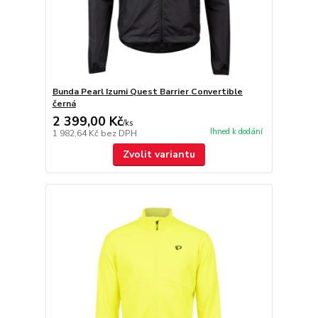
Bunda Pearl Izumi Quest Barrier Convertible
černá
2 399,00 Kč
/
ks
Ihned k dodání
1 982,64 Kč
bez DPH
Zvolit variantu