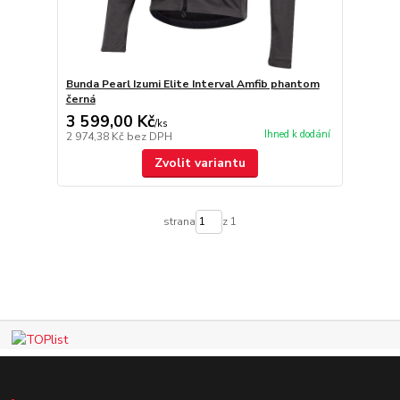
Bunda Pearl Izumi Elite Interval Amfib phantom
černá
3 599,00 Kč
/
ks
Ihned k dodání
2 974,38 Kč
bez DPH
Zvolit variantu
strana
z 1