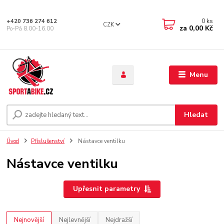
0
ks
+420 736 274 612
CZK
za
0,00 Kč
Po-Pá 8.00-16.00
Menu
Hledat
Úvod
Příslušenství
Nástavce ventilku
Nástavce ventilku
Upřesnit parametry
Nejnovější
Nejlevnější
Nejdražší