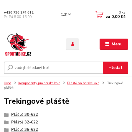
0
ks
+420 736 274 612
CZK
za
0,00 Kč
Po-Pá 8.00-16.00
Menu
Hledat
Úvod
Komponenty pro horské kolo
Pláště na horské kolo
Trekingové
pláště
Trekingové pláště
Pláště 30-622
Pláště 32-622
Pláště 35-622