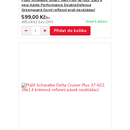
Plášť Schwalbe Smart Sam Plus 42-622, 28x1,6
new Addix Performance DoubleDefense
Greenguard černý reflexní pruh neskládací
599,00 Kč
/
ks
Ihned k dodání
495,04 Kč
bez DPH
Přidat do košíku