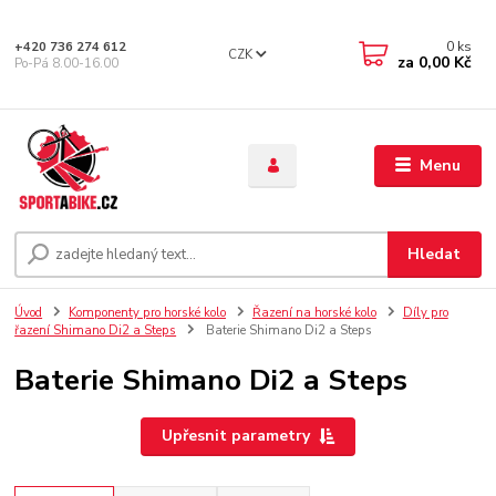
0
ks
+420 736 274 612
CZK
za
0,00 Kč
Po-Pá 8.00-16.00
Menu
Hledat
Úvod
Komponenty pro horské kolo
Řazení na horské kolo
Díly pro
řazení Shimano Di2 a Steps
Baterie Shimano Di2 a Steps
Baterie Shimano Di2 a Steps
Upřesnit parametry