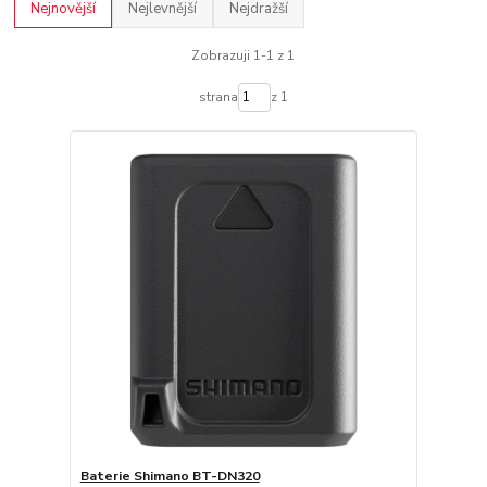
Nejnovější
Nejlevnější
Nejdražší
Zobrazuji 1-1 z 1
strana
z 1
Baterie Shimano BT-DN320