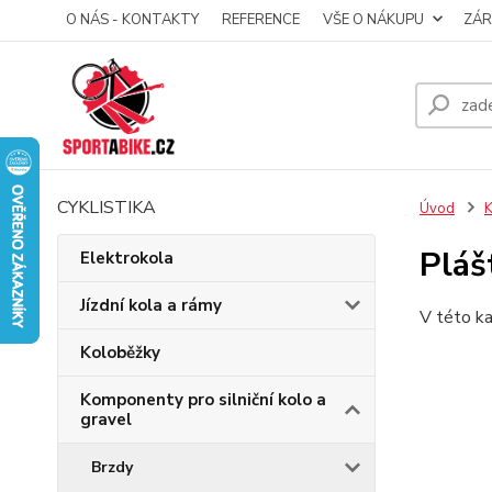
O NÁS - KONTAKTY
REFERENCE
VŠE O NÁKUPU
ZÁR
CYKLISTIKA
Úvod
K
Pláš
Elektrokola
Jízdní kola a rámy
V této ka
Koloběžky
Komponenty pro silniční kolo a
gravel
Brzdy