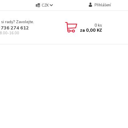
Přihlášení
CZK
 si rady? Zavolejte.
0
ks
 736 274 612
za
0,00 Kč
8.00-16.00