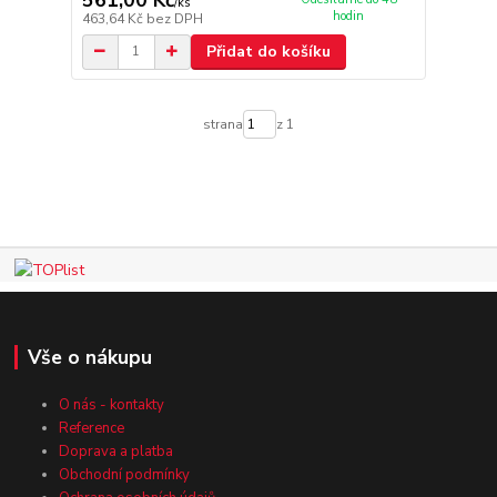
/
ks
hodin
463,64 Kč
bez DPH
Přidat do košíku
strana
z 1
Vše o nákupu
O nás - kontakty
Reference
Doprava a platba
Obchodní podmínky