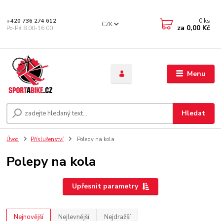
0
ks
+420 736 274 612
CZK
za
0,00 Kč
Po-Pá 8.00-16.00
Menu
Hledat
Úvod
Příslušenství
Polepy na kola
Polepy na kola
Upřesnit parametry
Nejnovější
Nejlevnější
Nejdražší