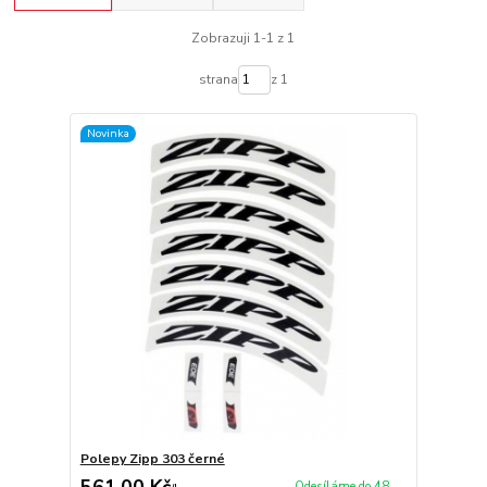
Zobrazuji 1-1 z 1
strana
z 1
Novinka
Polepy Zipp 303 černé
561,00 Kč
Odesíláme do 48