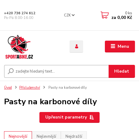
0
ks
+420 736 274 612
CZK
za
0,00 Kč
Po-Pá 8.00-16.00
Menu
Hledat
Úvod
Příslušenství
Pasty na karbonové díly
Pasty na karbonové díly
Upřesnit parametry
Nejnovější
Nejlevnější
Nejdražší