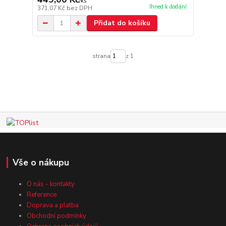
/
ks
Ihned k dodání
371,07 Kč
bez DPH
Přidat do košíku
strana
z 1
Vše o nákupu
O nás - kontakty
Reference
Doprava a platba
Obchodní podmínky