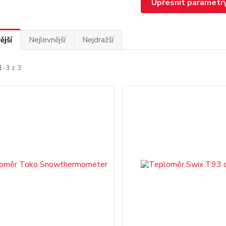
Upřesnit parametr
ější
Nejlevnější
Nejdražší
1-3 z 3