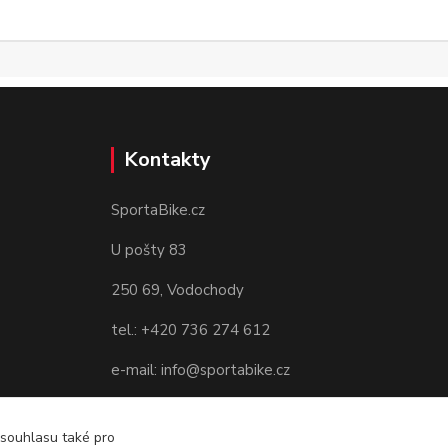
Kontakty
SportaBike.cz
U pošty 83
250 69, Vodochody
tel.: +420 736 274 612
e-mail: info@sportabike.cz
 souhlasu také pro