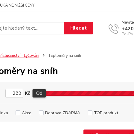
UKA NEJNIŽŠÍ CENY
Nevíte
Hledat
+420
Po-Pá 
říslušenství - Lyžování
Teploměry na sníh
oměry na sníh
Kč
Od
inka
Akce
Doprava ZDARMA
TOP produkt