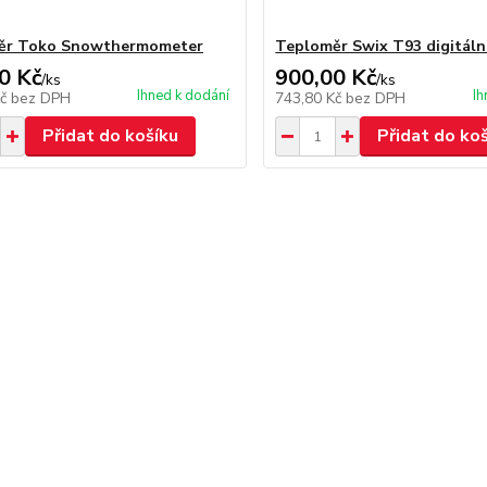
ěr Toko Snowthermometer
Teploměr Swix T93 digitáln
0 Kč
900,00 Kč
/
ks
/
ks
Ihned k dodání
Ih
Kč
bez DPH
743,80 Kč
bez DPH
Přidat do košíku
Přidat do ko