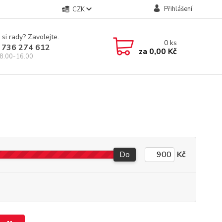
Přihlášení
CZK
 si rady? Zavolejte.
0
ks
 736 274 612
za
0,00 Kč
8.00-16.00
Do
Kč