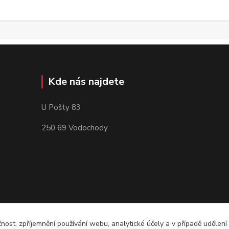
Kde nás najdete
U Pošty 83
250 69 Vodochody
čnost, zpříjemnění používání webu, analytické účely a v případě udělení