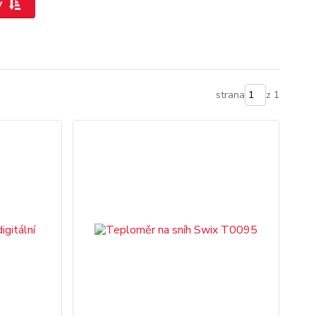
y
strana
z 1