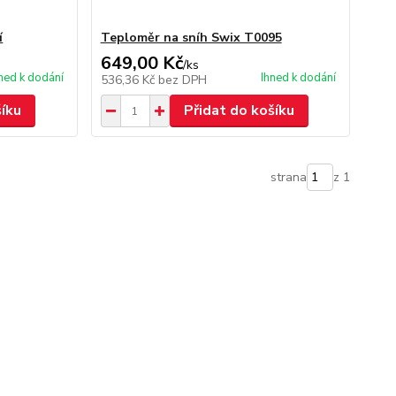
í
Teploměr na sníh Swix T0095
649,00 Kč
/
ks
ned k dodání
Ihned k dodání
536,36 Kč
bez DPH
šíku
Přidat do košíku
strana
z 1