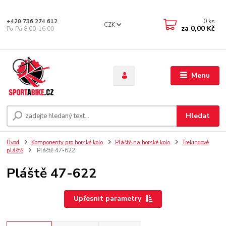
0
ks
+420 736 274 612
CZK
za
0,00 Kč
Po-Pá 8.00-16.00
Menu
Hledat
Úvod
Komponenty pro horské kolo
Pláště na horské kolo
Trekingové
pláště
Pláště 47-622
Pláště 47-622
Upřesnit parametry