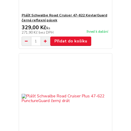
Plášť Schwalbe Road Cruiser 47-622 KevlarGuard
černá reflexní pásek
329,00 Kč
/
ks
Ihned k dodání
271,90 Kč
bez DPH
Přidat do košíku