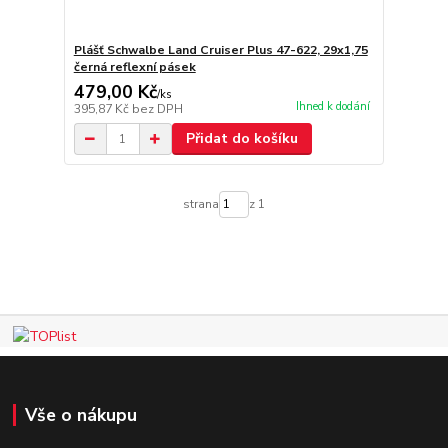
Plášť Schwalbe Land Cruiser Plus 47-622, 29x1,75
černá reflexní pásek
479,00 Kč
/
ks
Ihned k dodání
395,87 Kč
bez DPH
Přidat do košíku
strana
z 1
Vše o nákupu