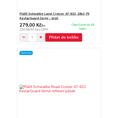
Plášť Schwalbe Land Cruiser 47-622, 28x1,75
KevlarGuard černý - drát
279,00 Kč
Odesíláme do 48
/
ks
hodin
230,58 Kč
bez DPH
Přidat do košíku
Novinka