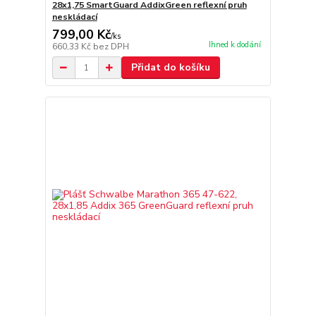
28x1,75 SmartGuard AddixGreen reflexní pruh
neskládací
799,00 Kč
/
ks
Ihned k dodání
660,33 Kč
bez DPH
Přidat do košíku