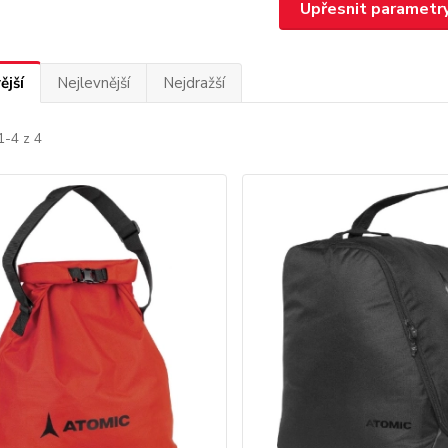
Upřesnit parametr
ější
Nejlevnější
Nejdražší
1-4 z 4