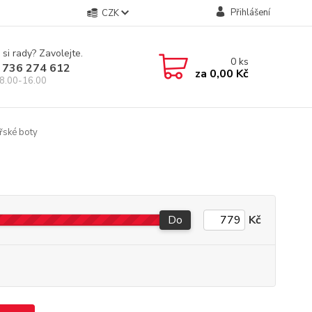
Přihlášení
CZK
 si rady? Zavolejte.
0
ks
 736 274 612
za
0,00 Kč
8.00-16.00
řské boty
Do
Kč