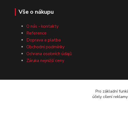
Vše o nákupu
O nás - kontakty
Reference
Doprava a platba
Obchodní podmínky
Ochrana osobních údajů
Záruka nejnižší ceny
Pro základní funk
účely cílení reklam