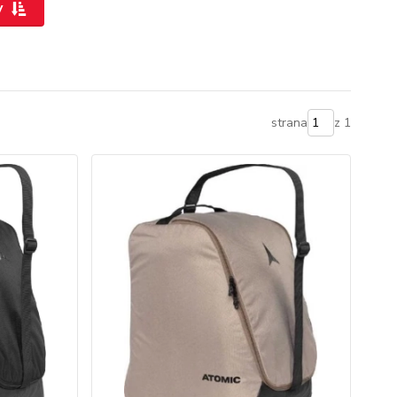
y
strana
z 1