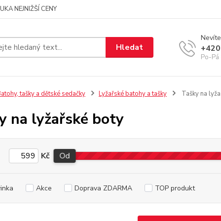
UKA NEJNIŽŠÍ CENY
Nevíte
Hledat
+420
Po-Pá 
atohy, tašky a dětské sedačky
Lyžařské batohy a tašky
Tašky na lyža
y na lyžařské boty
Kč
Od
inka
Akce
Doprava ZDARMA
TOP produkt