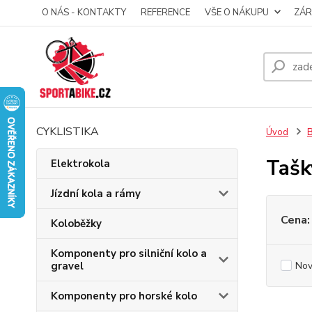
O NÁS - KONTAKTY
REFERENCE
VŠE O NÁKUPU
ZÁR
CYKLISTIKA
Úvod
B
Tašk
Elektrokola
Jízdní kola a rámy
Cena:
Koloběžky
Komponenty pro silniční kolo a
gravel
Nov
Komponenty pro horské kolo