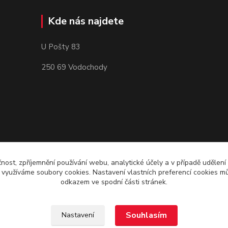
Kde nás najdete
U Pošty 83
250 69 Vodochody
čnost, zpříjemnění používání webu, analytické účely a v případě udělení
y využíváme soubory cookies. Nastavení vlastních preferencí cookies mů
odkazem ve spodní části stránek.
Souhlasím
Nastavení