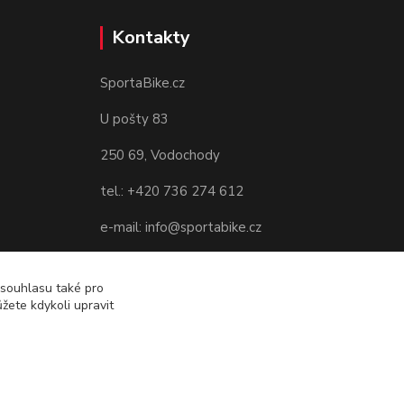
Kontakty
SportaBike.cz
U pošty 83
250 69, Vodochody
tel.: +420 736 274 612
e-mail: info@sportabike.cz
 souhlasu také pro
žete kdykoli upravit