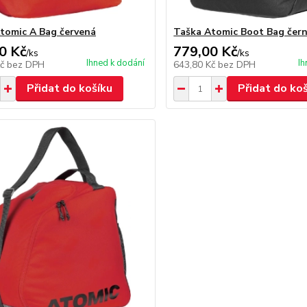
tomic A Bag červená
Taška Atomic Boot Bag čer
0 Kč
779,00 Kč
/
ks
/
ks
Ihned k dodání
Ih
Kč
bez DPH
643,80 Kč
bez DPH
Přidat do košíku
Přidat do ko