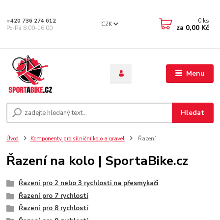
0
ks
+420 736 274 612
CZK
za
0,00 Kč
Po-Pá 8.00-16.00
Menu
Hledat
Úvod
Komponenty pro silniční kolo a gravel
Řazení
Řazení na kolo | SportaBike.cz
Řazení pro 2 nebo 3 rychlosti na přesmykači
Řazení pro 7 rychlostí
Řazení pro 8 rychlostí