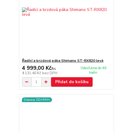
Řadící a brzdová páka Shimano ST-RX820 levá
4 999,00 Kč
Odesíláme do 48
/
ks
hodin
4 131,40 Kč
bez DPH
Přidat do košíku
Doprava ZDARMA