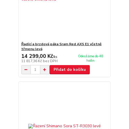
Řadící a brzdová páka Sram Red AXS E1 včetně
třmenu levá
14 299,00 Kč
Odesíláme do 48
/
ks
hodin
11 817,36 Kč
bez DPH
Přidat do košíku