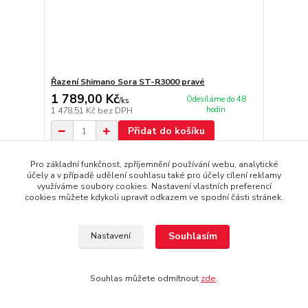
Řazení Shimano Sora ST-R3000 pravé
1 789,00 Kč
Odesíláme do 48
/
ks
hodin
1 478,51 Kč
bez DPH
Přidat do košíku
Pro základní funkčnost, zpříjemnění používání webu, analytické
účely a v případě udělení souhlasu také pro účely cílení reklamy
Načíst další produkty (30)
využíváme soubory cookies. Nastavení vlastních preferencí
cookies můžete kdykoli upravit odkazem ve spodní části stránek.
strana
z 4
další
Souhlasím
Nastavení
Souhlas můžete odmítnout
zde
.