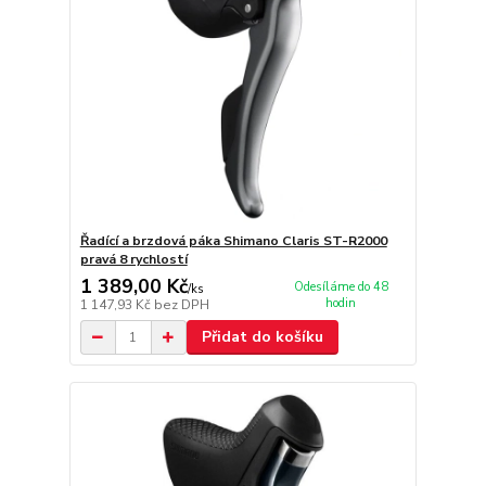
Řadící a brzdová páka Shimano Claris ST-R2000
pravá 8 rychlostí
1 389,00 Kč
Odesíláme do 48
/
ks
hodin
1 147,93 Kč
bez DPH
Přidat do košíku