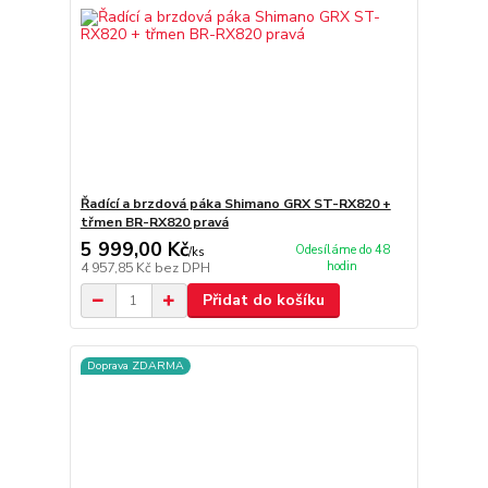
Řadící a brzdová páka Shimano GRX ST-RX820 +
třmen BR-RX820 pravá
5 999,00 Kč
Odesíláme do 48
/
ks
hodin
4 957,85 Kč
bez DPH
Přidat do košíku
Doprava ZDARMA