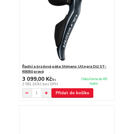
Řadící a brzdová páka Shimano Ultegra Di2 ST-
R8050 pravá
3 099,00 Kč
Odesíláme do 48
/
ks
hodin
2 561,16 Kč
bez DPH
Přidat do košíku