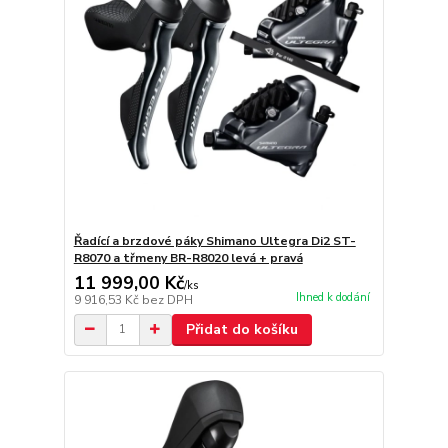
Řadící a brzdové páky Shimano Ultegra Di2 ST-
R8070 a třmeny BR-R8020 levá + pravá
11 999,00 Kč
/
ks
Ihned k dodání
9 916,53 Kč
bez DPH
Přidat do košíku