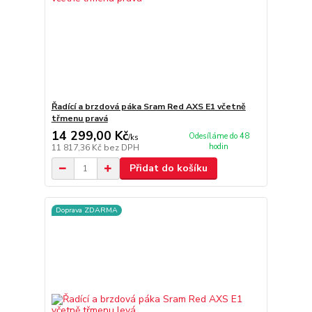
Řadící a brzdová páka Sram Red AXS E1 včetně
třmenu pravá
14 299,00 Kč
Odesíláme do 48
/
ks
hodin
11 817,36 Kč
bez DPH
Přidat do košíku
Doprava ZDARMA