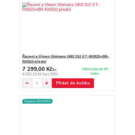
Řazení a třmen Shimano GRX Di2 ST-RX825+BR-
RX820 přední
7 299,00 Kč
Odesíláme do 48
/
ks
hodin
6 032,23 Kč
bez DPH
Přidat do košíku
Doprava ZDARMA