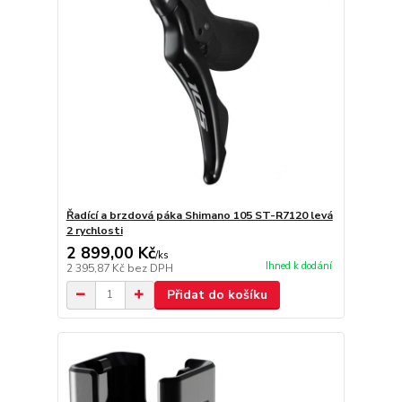
Řadící a brzdová páka Shimano 105 ST-R7120 levá
2 rychlosti
2 899,00 Kč
/
ks
Ihned k dodání
2 395,87 Kč
bez DPH
Přidat do košíku