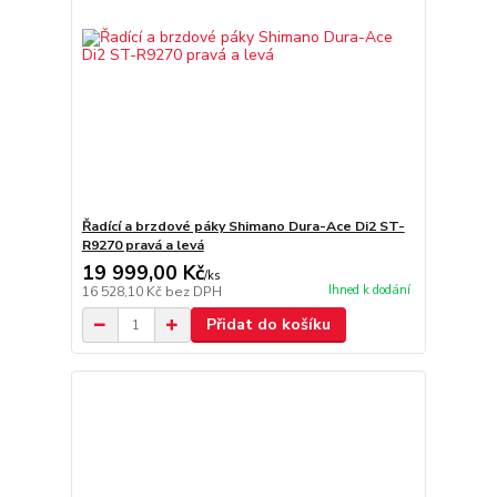
Řadící a brzdové páky Shimano Dura-Ace Di2 ST-
R9270 pravá a levá
19 999,00 Kč
/
ks
Ihned k dodání
16 528,10 Kč
bez DPH
Přidat do košíku