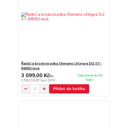
Řadící a brzdová páka Shimano Ultegra Di2 ST-
R8050 levá
3 099,00 Kč
Odesíláme do 48
/
ks
hodin
2 561,16 Kč
bez DPH
Přidat do košíku