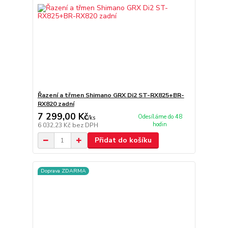
Řazení a třmen Shimano GRX Di2 ST-RX825+BR-
RX820 zadní
7 299,00 Kč
Odesíláme do 48
/
ks
hodin
6 032,23 Kč
bez DPH
Přidat do košíku
Doprava ZDARMA