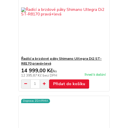
Řadící a brzdové páky Shimano Ultegra Di2 ST-
R8170 pravá+levá
14 999,00 Kč
/
ks
Ihned k dodání
12 395,87 Kč
bez DPH
Přidat do košíku
Doprava ZDARMA