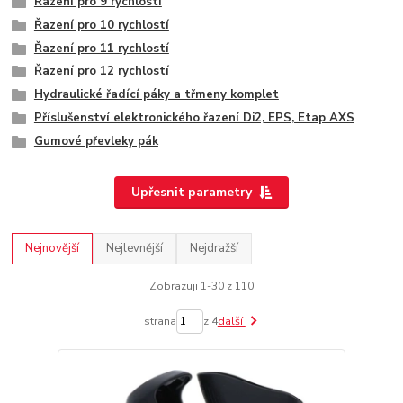
Řazení pro 9 rychlostí
Řazení pro 10 rychlostí
Řazení pro 11 rychlostí
Řazení pro 12 rychlostí
Hydraulické řadící páky a třmeny komplet
Příslušenství elektronického řazení Di2, EPS, Etap AXS
Gumové převleky pák
Upřesnit parametry
Nejnovější
Nejlevnější
Nejdražší
Zobrazuji 1-30 z 110
strana
z 4
další