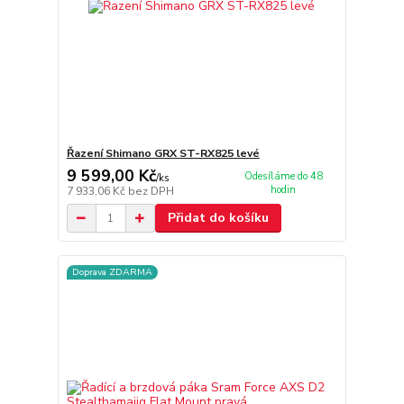
Řazení Shimano GRX ST-RX825 levé
9 599,00 Kč
Odesíláme do 48
/
ks
hodin
7 933,06 Kč
bez DPH
Přidat do košíku
Doprava ZDARMA