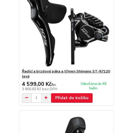
Řadící a brzdová páka a třmen Shimano ST-R7120
levá
4 599,00 Kč
Odesíláme do 48
/
ks
hodin
3 800,83 Kč
bez DPH
Přidat do košíku