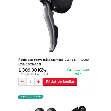
Řadící a brzdová páka Shimano Claris ST-R2000
levá 2 rychlosti
1 389,00 Kč
Odesíláme do 48
/
ks
hodin
1 147,93 Kč
bez DPH
Přidat do košíku
Doprava ZDARMA