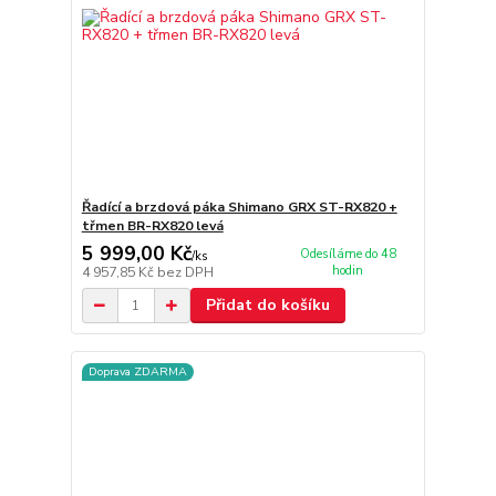
Řadící a brzdová páka Shimano GRX ST-RX820 +
třmen BR-RX820 levá
5 999,00 Kč
Odesíláme do 48
/
ks
hodin
4 957,85 Kč
bez DPH
Přidat do košíku
Doprava ZDARMA