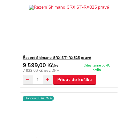
Řazení Shimano GRX ST-RX825 pravé
9 599,00 Kč
Odesíláme do 48
/
ks
hodin
7 933,06 Kč
bez DPH
Přidat do košíku
Doprava ZDARMA