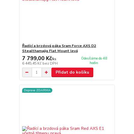
Řadící a brzdová páka Sram Force AXS D2
Stealthamajig Flat Mount levá
7 799,00 Kč
Odesíláme do 48
/
ks
hodin
6 445,45 Kč
bez DPH
Přidat do košíku
Doprava ZDARMA