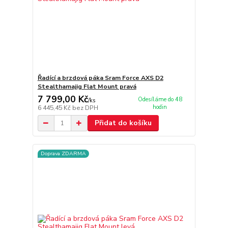
Řadící a brzdová páka Sram Force AXS D2
Stealthamajig Flat Mount pravá
7 799,00 Kč
Odesíláme do 48
/
ks
hodin
6 445,45 Kč
bez DPH
Přidat do košíku
Doprava ZDARMA