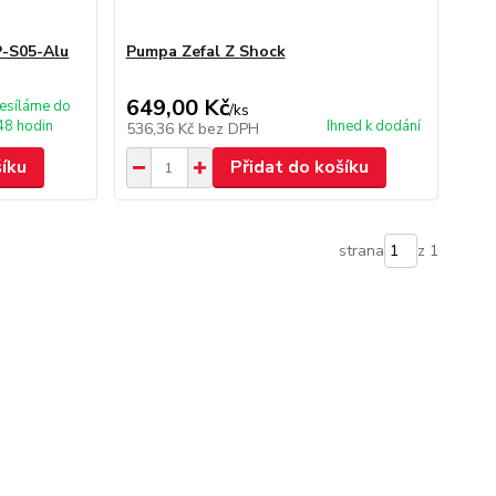
P-S05-Alu
Pumpa Zefal Z Shock
649,00 Kč
esíláme do
/
ks
48 hodin
Ihned k dodání
536,36 Kč
bez DPH
šíku
Přidat do košíku
strana
z 1