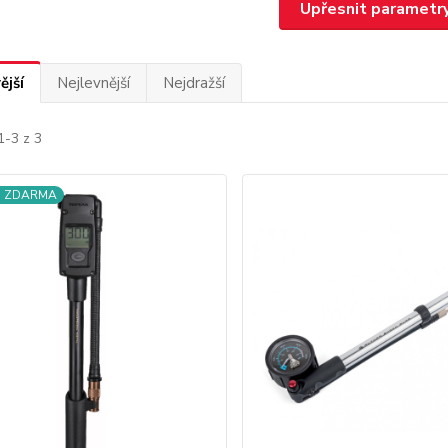
Upřesnit parametr
ější
Nejlevnější
Nejdražší
1-3 z 3
a ZDARMA