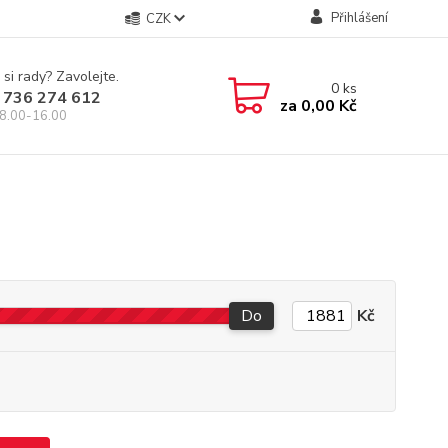
Přihlášení
CZK
 si rady? Zavolejte.
0
ks
 736 274 612
za
0,00 Kč
8.00-16.00
Do
Kč