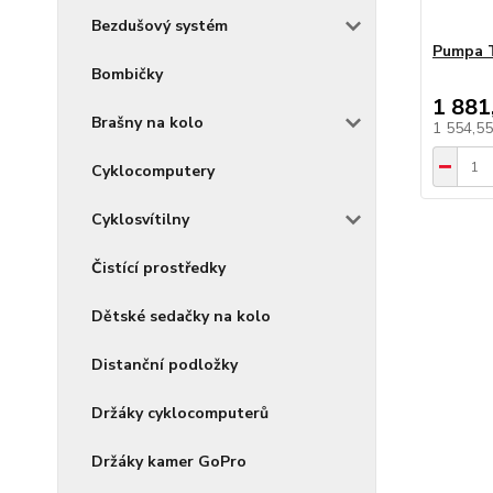
Bezdušový systém
Pumpa T
Bombičky
1 881
Brašny na kolo
1 554,5
Cyklocomputery
Cyklosvítilny
Čistící prostředky
Dětské sedačky na kolo
Distanční podložky
Držáky cyklocomputerů
Držáky kamer GoPro