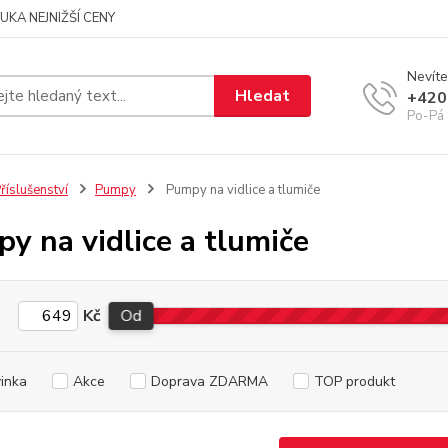
UKA NEJNIŽŠÍ CENY
Nevíte
Hledat
+420
Po-Pá 
říslušenství
Pumpy
Pumpy na vidlice a tlumiče
y na vidlice a tlumiče
Kč
Od
inka
Akce
Doprava ZDARMA
TOP produkt