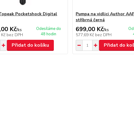
opeak Pocketshock Digital
Pumpa na vidlici Author AA
stříbrná černá
,00 Kč
699,00 Kč
Odesíláme do
Od
/
ks
/
ks
48 hodin
5 Kč
bez DPH
577,69 Kč
bez DPH
Přidat do košíku
Přidat do ko