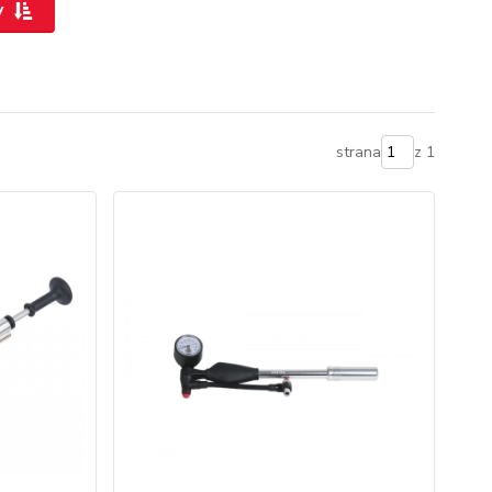
y
strana
z 1