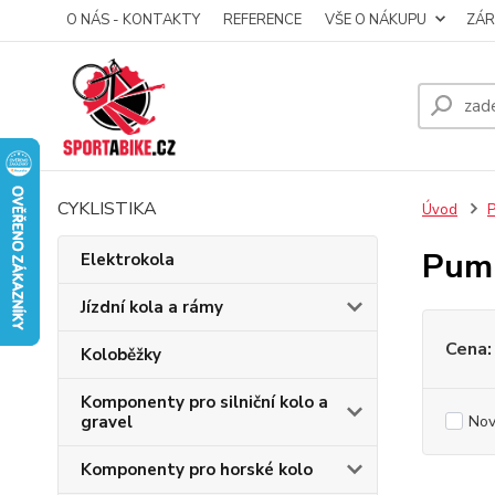
O NÁS - KONTAKTY
REFERENCE
VŠE O NÁKUPU
ZÁR
CYKLISTIKA
Úvod
P
Pump
Elektrokola
Jízdní kola a rámy
Cena:
Koloběžky
Komponenty pro silniční kolo a
gravel
Nov
Komponenty pro horské kolo