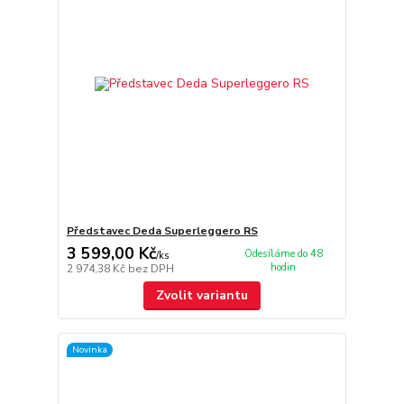
Představec Deda Superleggero RS
3 599,00 Kč
Odesíláme do 48
/
ks
hodin
2 974,38 Kč
bez DPH
Zvolit variantu
Novinka