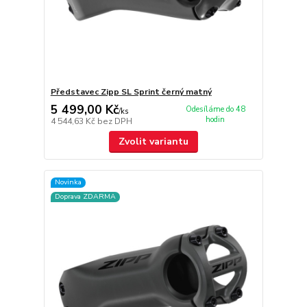
Představec Zipp SL Sprint černý matný
5 499,00 Kč
Odesíláme do 48
/
ks
hodin
4 544,63 Kč
bez DPH
Zvolit variantu
Novinka
Doprava ZDARMA