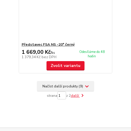
Představec FSA NS -20° černý
1 669,00 Kč
Odesíláme do 48
/
ks
hodin
1 379,34 Kč
bez DPH
Zvolit variantu
Načíst další produkty (9)
strana
z 2
další