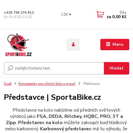
0
ks
+420 736 274 612
CZK
za
0,00 Kč
Po-Pá 8.00-16.00
Menu
Hledat
Úvod
Komponenty pro silniční kolo a gravel
Představce
Představce | SportaBike.cz
Představce na kolo nabízíme od předních světových
výrobců jako
FSA, DEDA, Ritchey, HQBC, PRO, 3T a
Zipp
.
Představec na kolo
můžete zakoupit buď hliníkový
nebo karbonový.
Karbonový představec
má tu výhodu, že