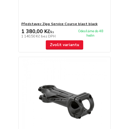
Představec Zipp Service Course blast black
1 380,00 Kč
Odesíláme do 48
/
ks
hodin
1 140,50 Kč
bez DPH
Zvolit variantu