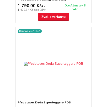
1 790,00 Kč
Odesíláme do 48
/
ks
hodin
1 479,34 Kč
bez DPH
Zvolit variantu
Doprava ZDARMA
Představec Deda Superleggero POB