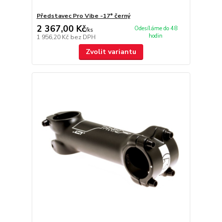
Představec Pro Vibe -17° černý
2 367,00 Kč
Odesíláme do 48
/
ks
hodin
1 956,20 Kč
bez DPH
Zvolit variantu