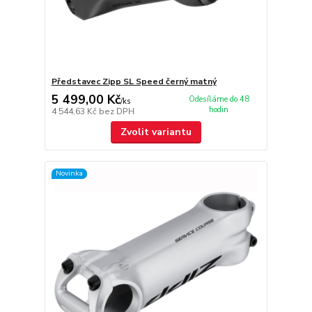
Představec Zipp SL Speed černý matný
5 499,00 Kč
Odesíláme do 48
/
ks
hodin
4 544,63 Kč
bez DPH
Zvolit variantu
Novinka