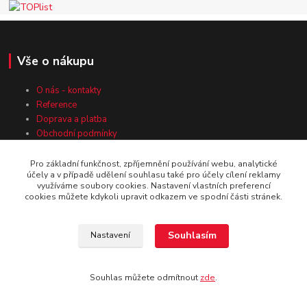
Vše o nákupu
O nás - kontakty
Reference
Doprava a platba
Obchodní podmínky
Ochrana osobních údajů
Záruka nejnižší ceny
Pro základní funkčnost, zpříjemnění používání webu, analytické
účely a v případě udělení souhlasu také pro účely cílení reklamy
využíváme soubory cookies. Nastavení vlastních preferencí
cookies můžete kdykoli upravit odkazem ve spodní části stránek.
Kde nás najdete
Souhlasím
Nastavení
U Pošty 83
250 69 Vodochody
Souhlas můžete odmítnout
zde
.