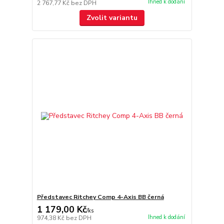
Ihned k dodání
2 767,77 Kč
bez DPH
Zvolit variantu
Představec Ritchey Comp 4-Axis BB černá
1 179,00 Kč
/
ks
Ihned k dodání
974,38 Kč
bez DPH