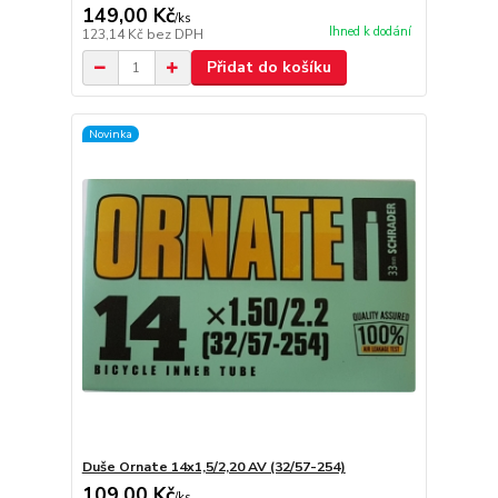
149,00 Kč
/
ks
Ihned k dodání
123,14 Kč
bez DPH
Přidat do košíku
Novinka
Duše Ornate 14x1,5/2,20 AV (32/57-254)
109,00 Kč
/
ks