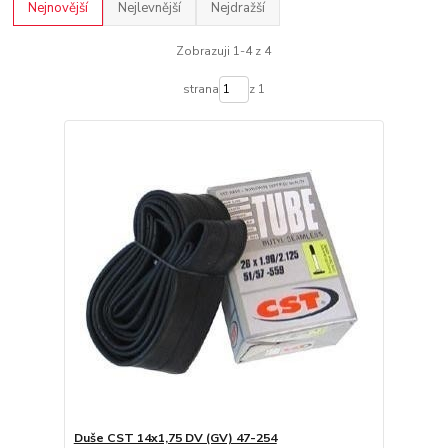
Nejnovější
Nejlevnější
Nejdražší
Zobrazuji 1-4 z 4
strana
z 1
Duše CST 14x1,75 DV (GV) 47-254