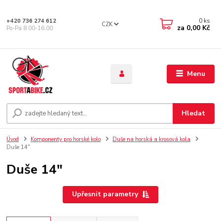
0
ks
+420 736 274 612
CZK
za
0,00 Kč
Po-Pá 8.00-16.00
Menu
Hledat
Úvod
Komponenty pro horské kolo
Duše na horská a krosová kola
Duše 14"
Duše 14"
Upřesnit parametry