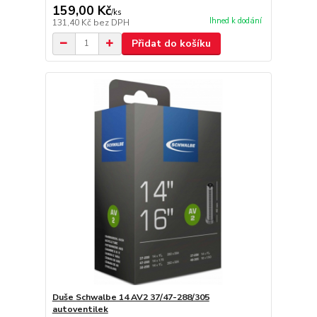
159,00 Kč
/
ks
Ihned k dodání
131,40 Kč
bez DPH
Přidat do košíku
Duše Schwalbe 14 AV2 37/47-288/305
autoventilek