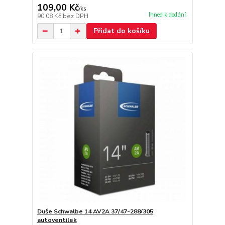
109,00 Kč
/
ks
Ihned k dodání
90,08 Kč
bez DPH
Přidat do košíku
Duše Schwalbe 14 AV2A 37/47-288/305
autoventilek