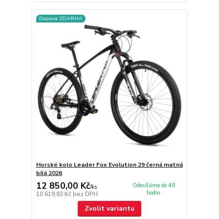
Doprava ZDARMA
Horské kolo Leader Fox Evolution 29 černá matná
bílá 2026
12 850,00 Kč
Odesíláme do 48
/
ks
hodin
10 619,83 Kč
bez DPH
Zvolit variantu