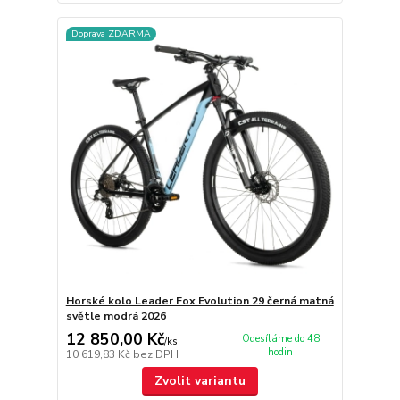
Doprava ZDARMA
Horské kolo Leader Fox Evolution 29 černá matná
světle modrá 2026
12 850,00 Kč
Odesíláme do 48
/
ks
hodin
10 619,83 Kč
bez DPH
Zvolit variantu