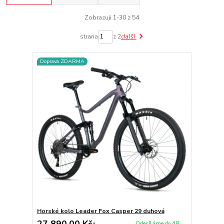
Zobrazuji 1-30 z 54
strana
z 2
další
Doprava ZDARMA
Horské kolo Leader Fox Casper 29 duhová
27 890,00 Kč
Odesíláme do 48