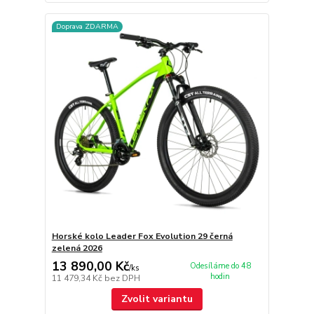
Doprava ZDARMA
Horské kolo Leader Fox Evolution 29 černá
zelená 2026
13 890,00 Kč
Odesíláme do 48
/
ks
hodin
11 479,34 Kč
bez DPH
Zvolit variantu