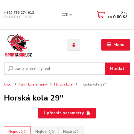
0
ks
+420 736 274 612
CZK
za
0,00 Kč
Po-Pá 8.00-16.00
Menu
Hledat
Úvod
Jízdní kola a rámy
Horská kola
Horská kola 29"
Horská kola 29"
Upřesnit parametry
Nejnovější
Nejlevnější
Nejdražší