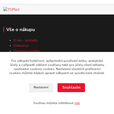
Vše o nákupu
O nás - kontakty
Reference
Doprava a platba
Obchodní podmínky
Pro základní funkčnost, zpříjemnění používání webu, analytické
Ochrana osobních údajů
účely a v případě udělení souhlasu také pro účely cílení reklamy
Záruka nejnižší ceny
využíváme soubory cookies. Nastavení vlastních preferencí
cookies můžete kdykoli upravit odkazem ve spodní části stránek.
Kde nás najdete
Souhlasím
Nastavení
U Pošty 83
Souhlas můžete odmítnout
zde
.
250 69 Vodochody