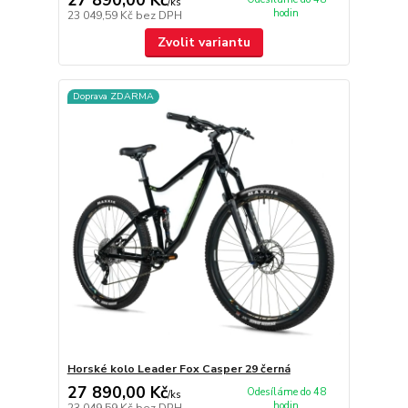
/
ks
hodin
23 049,59 Kč
bez DPH
Zvolit variantu
Doprava ZDARMA
Horské kolo Leader Fox Casper 29 černá
27 890,00 Kč
Odesíláme do 48
/
ks
hodin
23 049,59 Kč
bez DPH