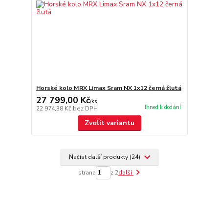
Horské kolo MRX Limax Sram NX 1x12 černá žlutá
27 799,00 Kč
/
ks
Ihned k dodání
22 974,38 Kč
bez DPH
Zvolit variantu
Načíst další produkty (24)
strana
z 2
další