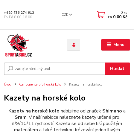
0
ks
+420 736 274 612
CZK
za
0,00 Kč
Po-Pá 8.00-16.00
Menu
Hledat
Úvod
Komponenty pro horské kolo
Kazety na horské kolo
Kazety na horské kolo
Kazety na horské kolo
nabízíme od značek
Shimano
a
Sram
. V naší nabídce naleznete kazety určené pro
8/9/10/11 rychlostí. Kazeta se od sebe liší použitým
materiálem a také technikou frézování jednotlivých