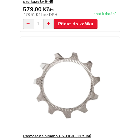
pro kazety 9-45
579,00 Kč
/
ks
Ihned k dodání
478,51 Kč
bez DPH
Přidat do košíku
Pastorek Shimano CS-HG81 11 zubů