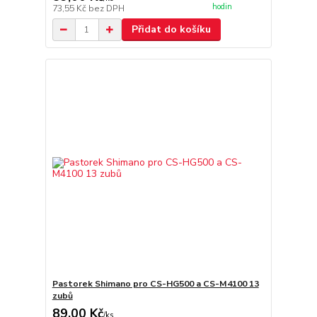
hodin
73,55 Kč
bez DPH
Přidat do košíku
Pastorek Shimano pro CS-HG500 a CS-M4100 13
zubů
89,00 Kč
/
ks