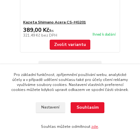
Kazeta Shimano Acera CS-HG201
389,00 Kč
/
ks
Ihned k dodání
321,49 Kč
bez DPH
Zvolit variantu
Načíst další produkty (27)
Pro základní funkčnost, zpříjemnění používání webu, analytické
strana
z 2
další
účely a v případě udělení souhlasu také pro účely cílení reklamy
využíváme soubory cookies. Nastavení vlastních preferencí
cookies můžete kdykoli upravit odkazem ve spodní části stránek.
Souhlasím
Nastavení
Souhlas můžete odmítnout
zde
.