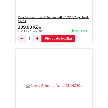
Kazeta šroubovací Shimano MF-TZ510 7 rychlostí
14-34
339,00 Kč
/
ks
Ihned k dodání
280,17 Kč
bez DPH
Přidat do košíku