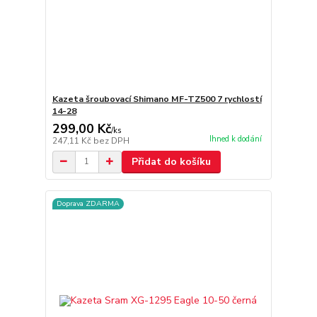
Kazeta šroubovací Shimano MF-TZ500 7 rychlostí
14-28
299,00 Kč
/
ks
Ihned k dodání
247,11 Kč
bez DPH
Přidat do košíku
Doprava ZDARMA