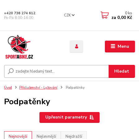
0
ks
+420 736 274 612
CZK
za
0,00 Kč
Po-Pá 8.00-16.00
Menu
Hledat
Úvod
Příslušenství - Lyžování
Podpatěnky
Podpatěnky
Upřesnit parametry
Nejnovější
Nejlevnější
Nejdražší