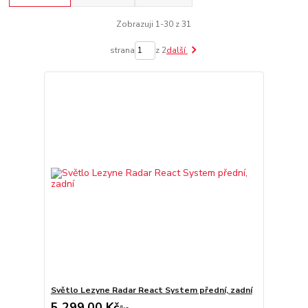
Zobrazuji 1-30 z 31
strana
z 2
další
Světlo Lezyne Radar React System přední, zadní
5 299,00 Kč