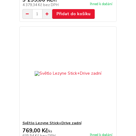
/
ks
Ihned k dodání
4 379,34 Kč
bez DPH
Přidat do košíku
Světlo Lezyne Stick+Drive zadní
769,00 Kč
/
ks
Ihned k dodání
635,54 Kč
bez DPH