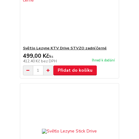
Světlo Lezyne KTV Drive STVZO zadní černé
499,00 Kč
/
ks
Ihned k dodání
412,40 Kč
bez DPH
Přidat do košíku