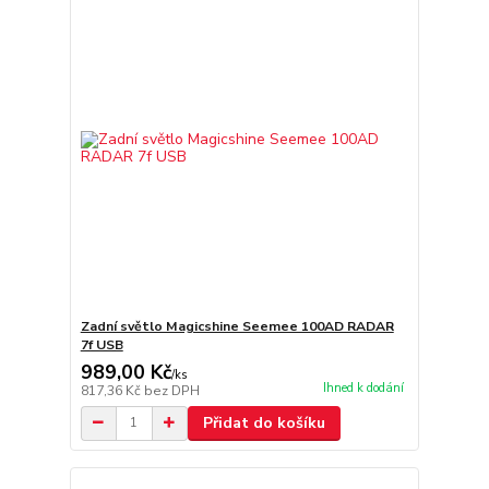
Zadní světlo Magicshine Seemee 100AD RADAR
7f USB
989,00 Kč
/
ks
Ihned k dodání
817,36 Kč
bez DPH
Přidat do košíku