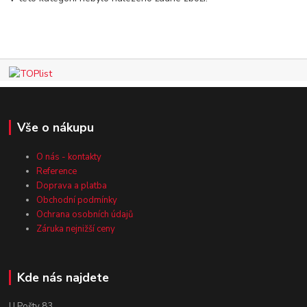
Vše o nákupu
O nás - kontakty
Reference
Doprava a platba
Obchodní podmínky
Ochrana osobních údajů
Záruka nejnižší ceny
Kde nás najdete
U Pošty 83