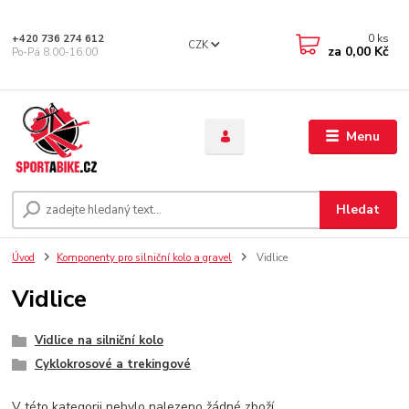
0
ks
+420 736 274 612
CZK
za
0,00 Kč
Po-Pá 8.00-16.00
Menu
Hledat
Úvod
Komponenty pro silniční kolo a gravel
Vidlice
Vidlice
Vidlice na silniční kolo
Cyklokrosové a trekingové
V této kategorii nebylo nalezeno žádné zboží.