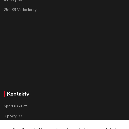
250 69 Vodochody
Kontakty
SportaBike.cz
U pošty 83
250 69, Vodochody