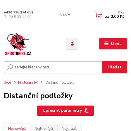
0
ks
+420 736 274 612
CZK
za
0,00 Kč
Po-Pá 8.00-16.00
Menu
Hledat
Úvod
Příslušenství
Distanční podložky
Distanční podložky
Upřesnit parametry
Nejnovější
Nejlevnější
Nejdražší