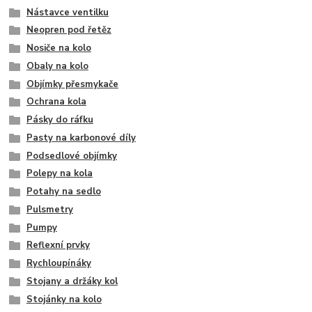
Nástavce ventilku
Neopren pod řetěz
Nosiče na kolo
Obaly na kolo
Objímky přesmykače
Ochrana kola
Pásky do ráfku
Pasty na karbonové díly
Podsedlové objímky
Polepy na kola
Potahy na sedlo
Pulsmetry
Pumpy
Reflexní prvky
Rychloupínáky
Stojany a držáky kol
Stojánky na kolo