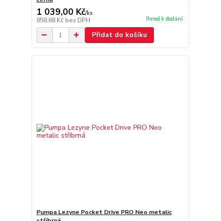
1 039,00 Kč
/
ks
Ihned k dodání
858,68 Kč
bez DPH
Přidat do košíku
Pumpa Lezyne Pocket Drive PRO Neo metalic
stříbrná