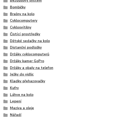
Bezdušový systém
Bombičky
Brašny na kolo
Cyklocomputery
Cyklosvítilny
Čistící prostředky
Dětské sedačky na kolo
Distanční podložky
Držáky cyklocomputerů
Držáky kamer GoPro
Držáky a obaly na telefon
Ježky do vidlic
Kladky přehazovačky
Kufry
Láhve na kolo
Lepení
Maziva a oleje
Nářadí