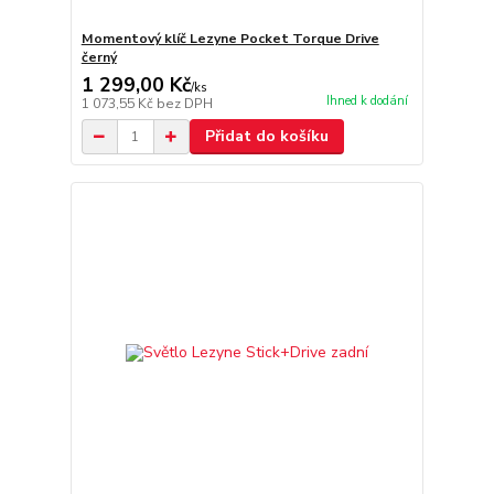
Momentový klíč Lezyne Pocket Torque Drive
černý
1 299,00 Kč
/
ks
Ihned k dodání
1 073,55 Kč
bez DPH
Přidat do košíku