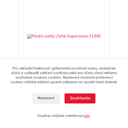
Pro základní funkčnost, zpříjemnění používání webu, analytické
účely a v případě udělení souhlasu také pro účely cílení reklamy
využíváme soubory cookies. Nastavení vlastních preferencí
cookies můžete kdykoli upravit odkazem ve spodní části stránek.
Přední světlo Zefal Supervision F1500
Ihned k dodání
/
ks
Souhlasím
Nastavení
Přidat do košíku
Souhlas můžete odmítnout
zde
.