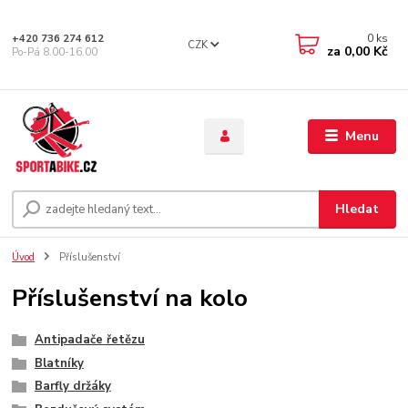
0
ks
+420 736 274 612
CZK
za
0,00 Kč
Po-Pá 8.00-16.00
Menu
Hledat
Úvod
Příslušenství
Příslušenství na kolo
Antipadače řetězu
Blatníky
Barfly držáky