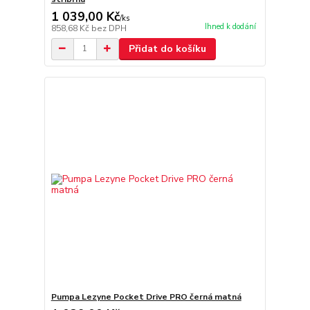
1 039,00 Kč
/
ks
Ihned k dodání
858,68 Kč
bez DPH
Přidat do košíku
Pumpa Lezyne Pocket Drive PRO černá matná