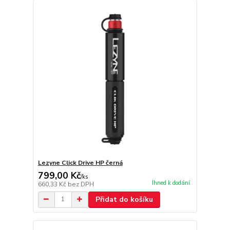
Lezyne Click Drive HP černá
799,00 Kč
/
ks
Ihned k dodání
660,33 Kč
bez DPH
Přidat do košíku