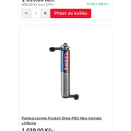
/
ks
Ihned k dodání
858,68 Kč
bez DPH
Přidat do košíku
Pumpa Lezyne Pocket Drive PRO Neo metalic
stříbrná
1 039,00 Kč