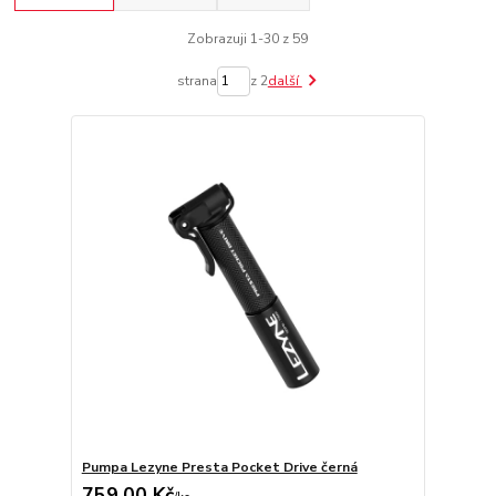
Zobrazuji 1-30 z 59
strana
z 2
další
Pumpa Lezyne Presta Pocket Drive černá
759,00 Kč