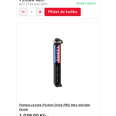
/
ks
Ihned k dodání
627,27 Kč
bez DPH
Přidat do košíku
Pumpa Lezyne Pocket Drive PRO Neo metalic
černá
1 039,00 Kč