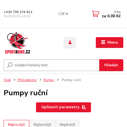
0
ks
+420 736 274 612
CZK
za
0,00 Kč
Po-Pá 8.00-16.00
Menu
Hledat
Úvod
Příslušenství
Pumpy
Pumpy ruční
Pumpy ruční
Upřesnit parametry
Nejnovější
Nejlevnější
Nejdražší