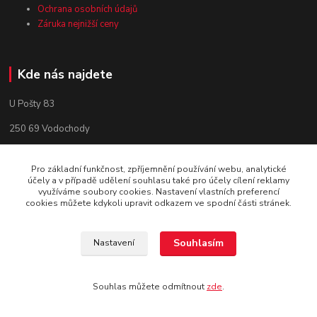
Ochrana osobních údajů
Záruka nejnižší ceny
Kde nás najdete
U Pošty 83
250 69 Vodochody
Pro základní funkčnost, zpříjemnění používání webu, analytické
účely a v případě udělení souhlasu také pro účely cílení reklamy
využíváme soubory cookies. Nastavení vlastních preferencí
cookies můžete kdykoli upravit odkazem ve spodní části stránek.
Souhlasím
Nastavení
Souhlas můžete odmítnout
zde
.