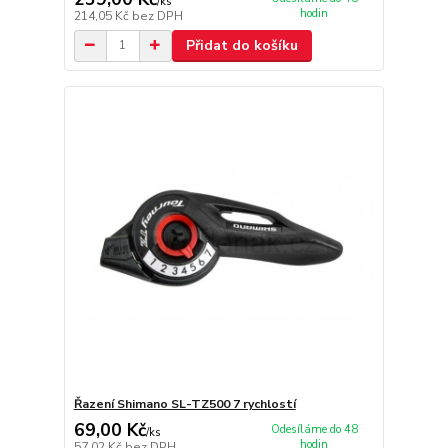
/
ks
hodin
214,05 Kč
bez DPH
Přidat do košíku
Řazení Shimano SL-TZ500 7 rychlostí
69,00 Kč
Odesíláme do 48
/
ks
hodin
57,02 Kč
bez DPH