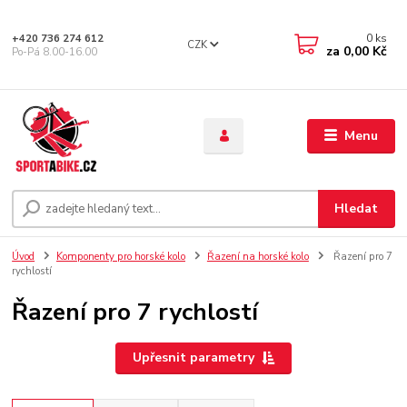
0
ks
+420 736 274 612
CZK
za
0,00 Kč
Po-Pá 8.00-16.00
Menu
Hledat
Úvod
Komponenty pro horské kolo
Řazení na horské kolo
Řazení pro 7
rychlostí
Řazení pro 7 rychlostí
Upřesnit parametry