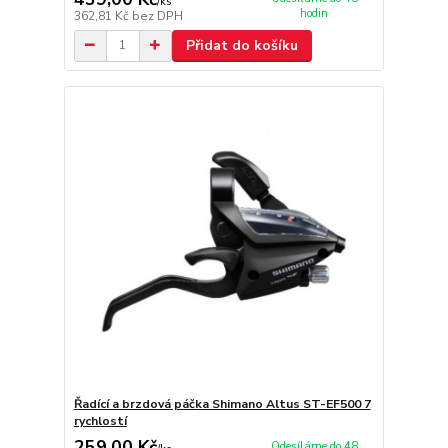
/
ks
hodin
362,81 Kč
bez DPH
Přidat do košíku
Řadící a brzdová páčka Shimano Altus ST-EF500 7
rychlostí
259,00 Kč
Odesíláme do 48