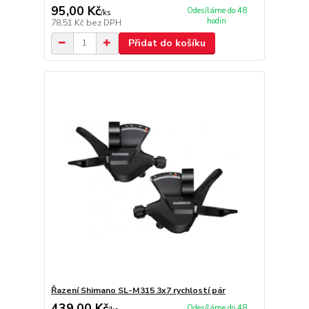
95,00 Kč
Odesíláme do 48
/
ks
hodin
78,51 Kč
bez DPH
Přidat do košíku
Řazení Shimano SL-M315 3x7 rychlostí pár
439,00 Kč
Odesíláme do 48