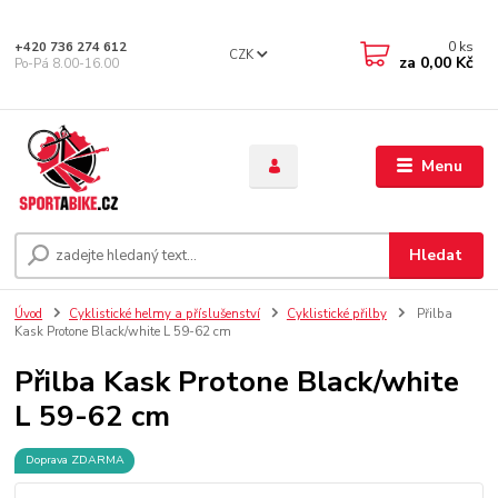
0
ks
+420 736 274 612
CZK
za
0,00 Kč
Po-Pá 8.00-16.00
Menu
Hledat
Úvod
Cyklistické helmy a příslušenství
Cyklistické přilby
Přilba
Kask Protone Black/white L 59-62 cm
Přilba Kask Protone Black/white
L 59-62 cm
Doprava ZDARMA