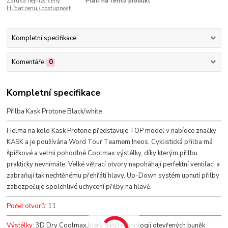
Záruka nejnižší ceny:
Platí na tento produkt
Hlídat cenu / dostupnost
Kompletní specifikace
Komentáře
0
Kompletní specifikace
Přilba Kask Protone Black/white
Helma na kolo Kask Protone představuje TOP model v nabídce značky
KASK a je používána Word Tour Teamem Ineos. Cyklistická přilba má
špičkové a velmi pohodlné Coolmax výstélky, díky kterým přilbu
prakticky nevnímáte. Velké větrací otvory napoháhají perfektní ventilaci a
zabraňují tak nechtěnému přehřátí hlavy. Up-Down systém upnutí přilby
zabezpečuje spolehlivé uchycení přilby na hlavě.
Počet otvorů
: 11
Výstélky
: 3D Dry Coolmax,který díky technologii otevřených buněk