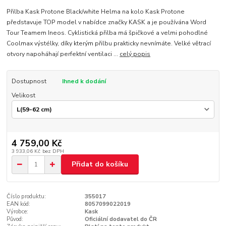
Přilba Kask Protone Black/white Helma na kolo Kask Protone
představuje TOP model v nabídce značky KASK a je používána Word
Tour Teamem Ineos. Cyklistická přilba má špičkové a velmi pohodlné
Coolmax výstélky, díky kterým přilbu prakticky nevnímáte. Velké větrací
otvory napoháhají perfektní ventilaci ...
celý popis
Dostupnost
Ihned k dodání
Velikost
4 759,00 Kč
3 933,06 Kč
bez DPH
Přidat do košíku
Číslo produktu:
355017
EAN kód:
8057099022019
Výrobce:
Kask
Původ:
Oficiální dodavatel do ČR