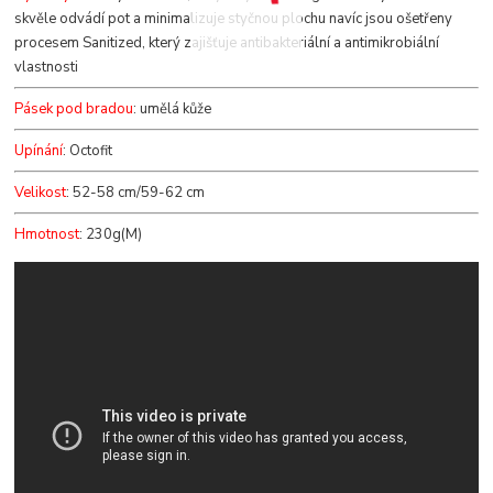
skvěle odvádí pot a minimalizuje styčnou plochu navíc jsou ošetřeny
procesem Sanitized, který zajišťuje antibakteriální a antimikrobiální
vlastnosti
Pásek pod bradou
: umělá kůže
Upínání
: Octofit
Velikost
: 52-58 cm/59-62 cm
Hmotnost
: 230g(M)