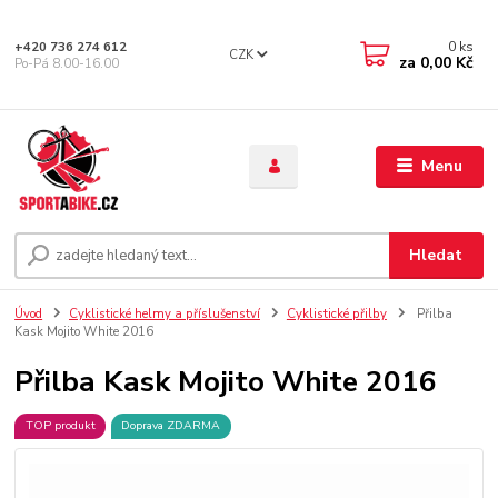
0
ks
+420 736 274 612
CZK
za
0,00 Kč
Po-Pá 8.00-16.00
Menu
Hledat
Úvod
Cyklistické helmy a příslušenství
Cyklistické přilby
Přilba
Kask Mojito White 2016
Přilba Kask Mojito White 2016
TOP produkt
Doprava ZDARMA