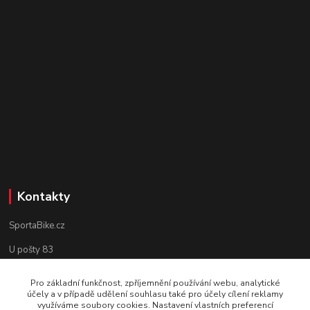
Kontakty
SportaBike.cz
U pošty 83
250 69, Vodochody
Pro základní funkčnost, zpříjemnění používání webu, analytické
účely a v případě udělení souhlasu také pro účely cílení reklamy
tel.: +420 736 274 612
využíváme soubory cookies. Nastavení vlastních preferencí