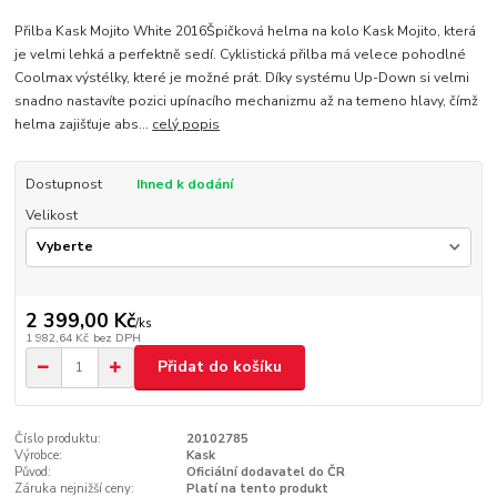
Přilba Kask Mojito White 2016Špičková helma na kolo Kask Mojito, která
je velmi lehká a perfektně sedí. Cyklistická přilba má velece pohodlné
Coolmax výstélky, které je možné prát. Díky systému Up-Down si velmi
snadno nastavíte pozici upínacího mechanizmu až na temeno hlavy, čímž
helma zajišťuje abs...
celý popis
Dostupnost
Ihned k dodání
Velikost
2 399,00 Kč
/
ks
1 982,64 Kč
bez DPH
Přidat do košíku
Číslo produktu:
20102785
Výrobce:
Kask
Původ:
Oficiální dodavatel do ČR
Záruka nejnižší ceny:
Platí na tento produkt