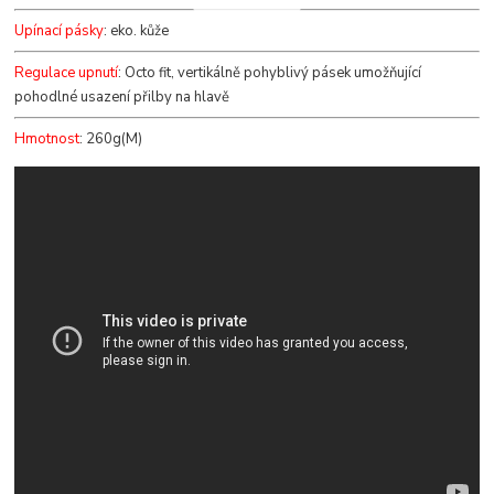
Upínací pásky
: eko. kůže
Regulace upnutí
: Octo fit, vertikálně pohyblivý pásek umožňující
pohodlné usazení přilby na hlavě
Hmotnost
: 260g(M)