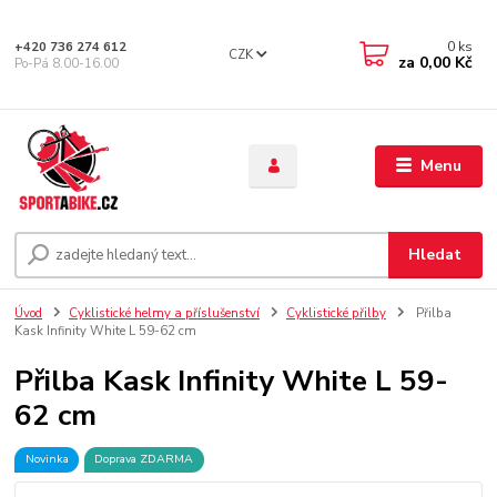
0
ks
+420 736 274 612
CZK
za
0,00 Kč
Po-Pá 8.00-16.00
Menu
Hledat
Úvod
Cyklistické helmy a příslušenství
Cyklistické přilby
Přilba
Kask Infinity White L 59-62 cm
Přilba Kask Infinity White L 59-
62 cm
Novinka
Doprava ZDARMA