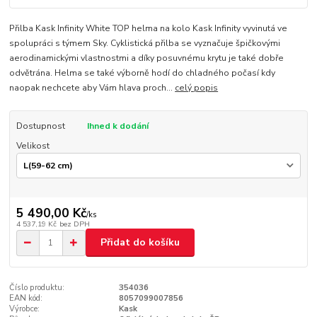
Přilba Kask Infinity White TOP helma na kolo Kask Infinity vyvinutá ve
spolupráci s týmem Sky. Cyklistická přilba se vyznačuje špičkovými
aerodinamickými vlastnostmi a díky posuvnému krytu je také dobře
odvětrána. Helma se také výborně hodí do chladného počasí kdy
naopak nechcete aby Vám hlava proch...
celý popis
Dostupnost
Ihned k dodání
Velikost
5 490,00 Kč
/
ks
4 537,19 Kč
bez DPH
Přidat do košíku
Číslo produktu:
354036
EAN kód:
8057099007856
Výrobce:
Kask