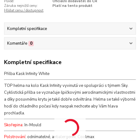
Původ:
Oficiální dodavatel do ČR
Záruka nejnižší ceny:
Platí na tento produkt
Hlídat cenu / dostupnost
Kompletní specifikace
Komentáře
0
Kompletní specifikace
Přilba Kask Infinity White
TOP helma na kolo Kask Infinity vyvinutá ve spolupráci s týmem Sky.
Cyklistická přilba se vyznačuje špičkovými aerodinamickými vlastnostmi
a díky posuvnému krytu je také dobře odvětrána. Helma se také výborně
hodí do chladného počasí kdy naopak nechcete aby Vám hlava
prochladla.
Skořepina
: In-Mould
Polstrování
: odnímatelné, antialergenní, Coolmax