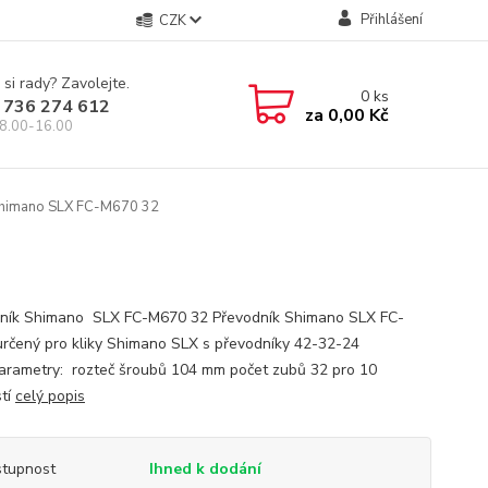
Přihlášení
CZK
 si rady? Zavolejte.
0
ks
 736 274 612
za
0,00 Kč
8.00-16.00
Shimano SLX FC-M670 32
2
ník Shimano SLX FC-M670 32 Převodník Shimano SLX FC-
rčený pro kliky Shimano SLX s převodníky 42-32-24
arametry: rozteč šroubů 104 mm počet zubů 32 pro 10
stí
celý popis
tupnost
Ihned k dodání