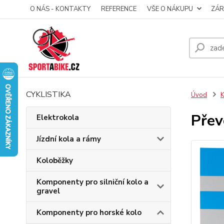
O NÁS - KONTAKTY
REFERENCE
VŠE O NÁKUPU
ZÁR
CYKLISTIKA
Úvod
K
Přev
Elektrokola
Jízdní kola a rámy
Koloběžky
Komponenty pro silniční kolo a
gravel
Komponenty pro horské kolo