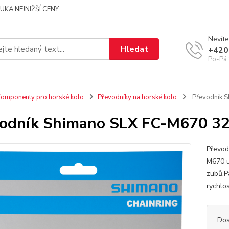
UKA NEJNIŽŠÍ CENY
Nevíte
Hledat
+420
Po-Pá 
omponenty pro horské kolo
Převodníky na horské kolo
Převodník 
odník Shimano SLX FC-M670 3
Převod
M670 u
zubů.P
rychlo
Dos