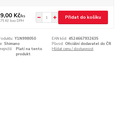
9,00 Kč
/
ks
Přidat do košíku
,75 Kč
bez DPH
roduktu:
Y1N998050
EAN kód:
4524667932635
e:
Shimano
Původ:
Oficiální dodavatel do ČR
nejnižší
Platí na tento
Hlídat cenu / dostupnost
produkt