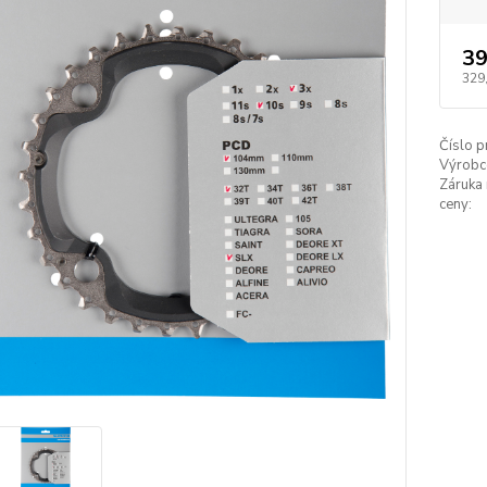
39
329
Číslo p
Výrobc
Záruka 
ceny: