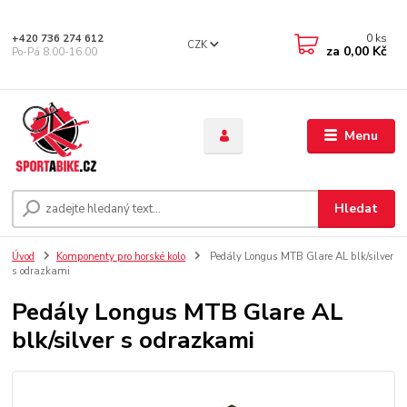
0
ks
+420 736 274 612
CZK
za
0,00 Kč
Po-Pá 8.00-16.00
Menu
Hledat
Úvod
Komponenty pro horské kolo
Pedály Longus MTB Glare AL blk/silver
s odrazkami
Pedály Longus MTB Glare AL
blk/silver s odrazkami