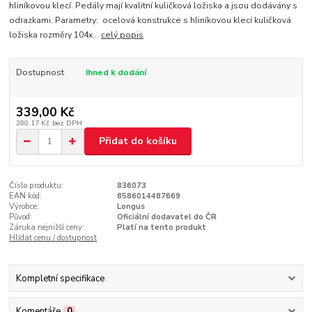
hliníkovou klecí. Pedály mají kvalitní kuličková ložiska a jsou dodávány s
odrazkami. Parametry: ocelová konstrukce s hliníkovou klecí kuličková
ložiska rozměry 104x...
celý popis
Dostupnost
Ihned k dodání
339,00 Kč
280,17 Kč
bez DPH
Přidat do košíku
Číslo produktu:
836073
EAN kód:
8586014487669
Výrobce:
Longus
Původ:
Oficiální dodavatel do ČR
Záruka nejnižší ceny:
Platí na tento produkt
Hlídat cenu / dostupnost
Kompletní specifikace
Komentáře
0