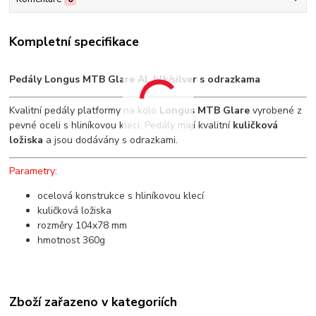
Kompletní specifikace
Pedály Longus MTB Glare AL blk/silver s odrazkama
Kvalitní pedály platformy na kolo
Longus MTB Glare
vyrobené z
pevné oceli s hliníkovou klecí. Pedály mají kvalitní
kuličková
ložiska
a jsou dodávány s odrazkami.
Parametry
:
ocelová konstrukce s hliníkovou klecí
kuličková ložiska
rozměry 104x78 mm
hmotnost 360g
Zboží zařazeno v kategoriích