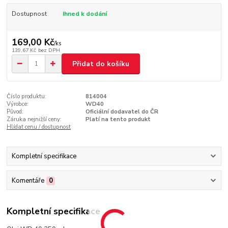
Dostupnost
Ihned k dodání
169,00 Kč
/
ks
139,67 Kč
bez DPH
Přidat do košíku
Číslo produktu:
814004
Výrobce:
WD40
Původ:
Oficiální dodavatel do ČR
Záruka nejnižší ceny:
Platí na tento produkt
Hlídat cenu / dostupnost
Kompletní specifikace
Komentáře
0
Kompletní specifikace