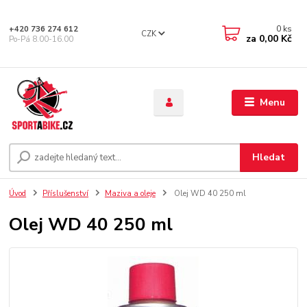
0
ks
+420 736 274 612
CZK
za
0,00 Kč
Po-Pá 8.00-16.00
Menu
Hledat
Úvod
Příslušenství
Maziva a oleje
Olej WD 40 250 ml
Olej WD 40 250 ml