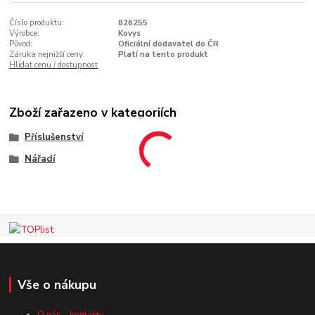
Číslo produktu:
826255
Výrobce:
Kovys
Původ:
Oficiální dodavatel do ČR
Záruka nejnižší ceny:
Platí na tento produkt
Hlídat cenu / dostupnost
Zboží zařazeno v kategoriích
Příslušenství
Nářadí
Vše o nákupu
O nás - kontakty