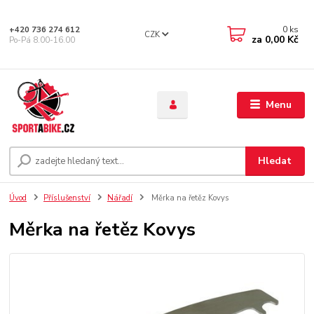
0
ks
+420 736 274 612
CZK
za
0,00 Kč
Po-Pá 8.00-16.00
Menu
Hledat
Úvod
Příslušenství
Nářadí
Měrka na řetěz Kovys
Měrka na řetěz Kovys