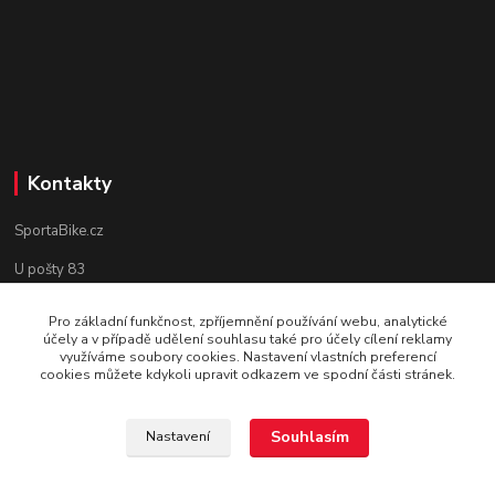
Kontakty
SportaBike.cz
U pošty 83
250 69, Vodochody
Pro základní funkčnost, zpříjemnění používání webu, analytické
účely a v případě udělení souhlasu také pro účely cílení reklamy
tel.: +420 736 274 612
využíváme soubory cookies. Nastavení vlastních preferencí
cookies můžete kdykoli upravit odkazem ve spodní části stránek.
e-mail: info@sportabike.cz
Souhlasím
Nastavení