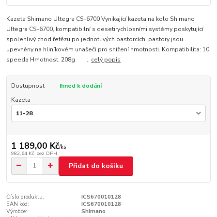
Kazeta Shimano Ultegra CS-6700 Vynikající kazeta na kolo Shimano
Ultegra CS-6700, kompatibilní s desetirychlosními systémy poskytující
spolehlivý chod řetězu po jednotlivých pastorcích. pastory jsou
upevněny na hliníkovém unašeči pro snížení hmotnosti. Kompatibilita: 10
speeda Hmotnost: 208g ...
celý popis
Dostupnost
Ihned k dodání
Kazeta
1 189,00 Kč
/
ks
982,64 Kč
bez DPH
Přidat do košíku
Číslo produktu:
ICS670010128
EAN kód:
ICS670010128
Výrobce:
Shimano