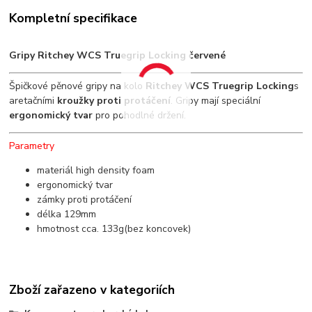
Kompletní specifikace
Gripy Ritchey WCS Truegrip Locking červené
Špičkové pěnové gripy na kolo
Ritchey WCS Truegrip Locking
s
aretačními
kroužky proti protáčení
. Gripy mají speciální
ergonomický tvar
pro pohodlné držení.
Parametry
materiál high density foam
ergonomický tvar
zámky proti protáčení
délka 129mm
hmotnost cca. 133g(bez koncovek)
Zboží zařazeno v kategoriích