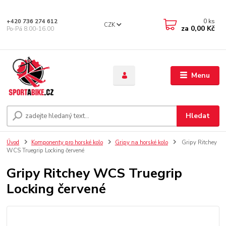
0
ks
+420 736 274 612
CZK
za
0,00 Kč
Po-Pá 8.00-16.00
Menu
Hledat
Úvod
Komponenty pro horské kolo
Gripy na horské kolo
Gripy Ritchey
WCS Truegrip Locking červené
Gripy Ritchey WCS Truegrip
Locking červené