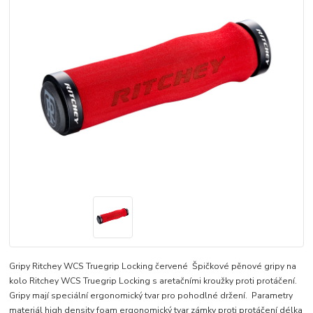
Gripy Ritchey WCS Truegrip Locking červené Špičkové pěnové gripy na
kolo Ritchey WCS Truegrip Locking s aretačními kroužky proti protáčení.
Gripy mají speciální ergonomický tvar pro pohodlné držení. Parametry
materiál high density foam ergonomický tvar zámky proti protáčení délka