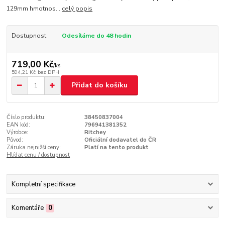
129mm hmotnos...
celý popis
Dostupnost
Odesíláme do 48 hodin
719,00 Kč
/
ks
594,21 Kč
bez DPH
Přidat do košíku
Číslo produktu:
38450837004
EAN kód:
796941381352
Výrobce:
Ritchey
Původ:
Oficiální dodavatel do ČR
Záruka nejnižší ceny:
Platí na tento produkt
Hlídat cenu / dostupnost
Kompletní specifikace
Komentáře
0