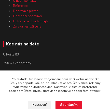
O nás - kontakty
Reference
Doprava a platba
Obchodní podmínky
Ochrana osobních údajů
Záruka nejnižší ceny
Kde nás najdete
U Pošty 83
250 69 Vodochody
Pro základní funkčnost, zpříjemnění používání webu, analytické
účely a v případě udělení souhlasu také pro účely cílení reklamy
využíváme soubory cookies. Nastavení vlastních preferencí
cookies můžete kdykoli upravit odkazem ve spodní části stránek.
Souhlasím
Nastavení