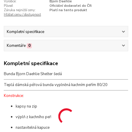
Výrobce:
Bjorn Daehlie
Původ:
Oficiální dodavatel do ČR
Záruka nejnižší ceny:
Platí na tento produkt
Hlídat cenu / dostupnost
Kompletní specifikace
Komentáře
0
Kompletní specifikace
Bunda Bjorn Daehlie Shelter šedá
Teplá dámská péřová bunda vyplněná kachním peřím 80/20
Konstrukce
:
kapsy na zip
výplň z kachního peří
nastavitelná kapuce