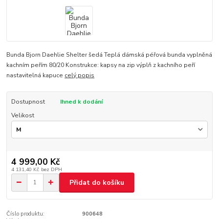
Bunda Bjorn Daehlie Shelter šedá Teplá dámská péřová bunda vyplněná
kachním peřím 80/20 Konstrukce: kapsy na zip výplň z kachního peří
nastavitelná kapuce
celý popis
Dostupnost
Ihned k dodání
Velikost
4 999,00 Kč
4 131,40 Kč
bez DPH
Přidat do košíku
Číslo produktu:
900648