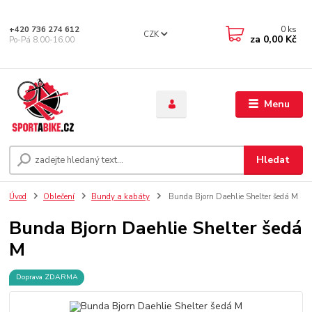
0
ks
+420 736 274 612
CZK
za
0,00 Kč
Po-Pá 8.00-16.00
Menu
Hledat
Úvod
Oblečení
Bundy a kabáty
Bunda Bjorn Daehlie Shelter šedá M
Bunda Bjorn Daehlie Shelter šedá
M
Doprava ZDARMA