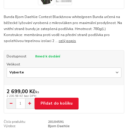
Bunda Bjorn Daehlie Contest Black/snow white/green Bunda určená na
běžecké lyžování vyrobená z mikrovláken pro maximální prodyšnost. Na
vnitřní straně bundy je zateplená podšívka. Hmotnost: 780g(L)
Konstrukce: membrána proti vodě na přední straně podšívka pro
spolehlivou tepelnou izolaci 2 ...
celý popis
Dostupnost
Ihned k dodání
Velikost
2 699,00 Kč
/
ks
2 230,58 Kč
bez DPH
Přidat do košíku
Číslo produktu:
20104591
Výrobce:
Bjorn Daehlie