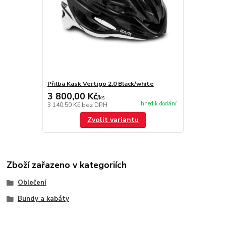
Přilba Kask Vertigo 2.0 Black/white
3 800,00 Kč
/
ks
Ihned k dodání
3 140,50 Kč
bez DPH
Zvolit variantu
Zboží zařazeno v kategoriích
Oblečení
Bundy a kabáty