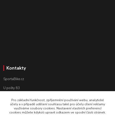
Kontakty
SportaBike.cz
U pošty 83
250 69, Vodochody
Pro základní funkčnost, zpříjemnění používání webu, analytické
účely a v případě udělení souhlasu také pro účely cílení reklamy
tel.: +420 736 274 612
využíváme soubory cookies. Nastavení vlastních preferencí
cookies můžete kdykoli upravit odkazem ve spodní části stránek.
e-mail: info@sportabike.cz