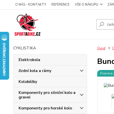
O NÁS - KONTAKTY
REFERENCE
VŠE O NÁKUPU
ZÁR
CYKLISTIKA
Úvod
O
Bund
Elektrokola
Jízdní kola a rámy
Doprava
Koloběžky
Komponenty pro silniční kolo a
gravel
Komponenty pro horské kolo