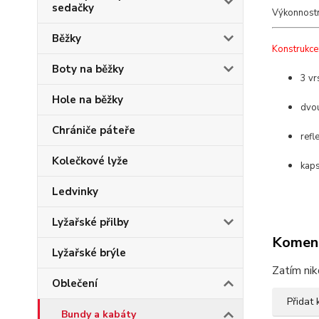
sedačky
Výkonnostn
Běžky
Konstrukce
Boty na běžky
3 vr
Hole na běžky
dvou
Chrániče páteře
refl
Kolečkové lyže
kaps
Ledvinky
Lyžařské přilby
Komen
Lyžařské brýle
Zatím nik
Oblečení
Přidat
Bundy a kabáty