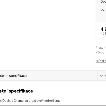
Dos
Vel
4 
4 1
Číslo p
Původ:
Hlídat 
etní specifikace
tní specifikace
n Daehlie Champion oranžovo/modro/černá