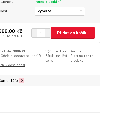
tupnost
Ihned k dodání
ikost
999,00 Kč
Přidat do košíku
31,40 Kč
bez DPH
roduktu:
900639
Výrobce:
Bjorn Daehlie
Oficiální dodavatel do ČR
Záruka nejnižší
Platí na tento
ceny:
produkt
cenu / dostupnost
Komentáře
0