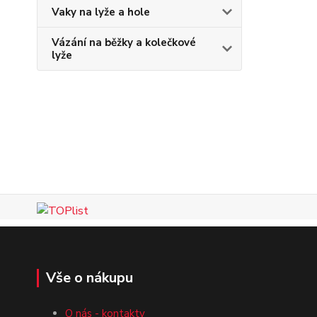
Vaky na lyže a hole
Vázání na běžky a kolečkové
lyže
Vše o nákupu
O nás - kontakty