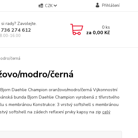
Přihlášení
CZK
 si rady? Zavolejte.
0
ks
 736 274 612
za
0,00 Kč
8.00-16.00
odro/černá
žovo/modro/černá
Bjorn Daehlie Champion oranžovo/modro/černá Výkonnostní
pánská bunda Bjorn Daehlie Champion vyrobená z třívrstvého
llu s membránou Konstrukce: 3 vrstvý softshell s membránou
stvý softshell na zádech reflexní prvky kapsy na zip
celý