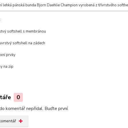
í lehká pánská bunda Bjorn Daehlie Champion vyrobená z třívrstvého softh
:
stvý softshell s membránou
vrstvý softshell na zádech
exní prvky
y na zip
táře
0
do komentář nepřidal. Buďte první.
 komentář