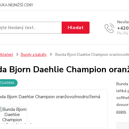
UKA NEJNIŽŠÍ CENY
Nevíte
Hledat
+420
Po-Pá 
blečení
Bundy a kabáty
Bunda Bjorn Daehlie Champion oranžovo/m
a Bjorn Daehlie Champion oran
 ZDARMA
Bunda 
lehká 
softhe
dvouvr
popis