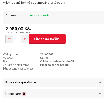
vnitřní straně jemné pogumován...
celý popis
Dostupnost
Ihned k dodání
2 080,00 Kč
/
ks
1 719,01 Kč
bez DPH
Přidat do košíku
Číslo produktu:
20103367
Výrobce:
Salice
Původ:
Oficiální dodavatel do ČR
Záruka nejnižší ceny:
Platí na tento produkt
Hlídat cenu / dostupnost
Kompletní specifikace
Komentáře
0