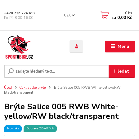
0
ks
+420 736 274 612
CZK
za
0,00 Kč
Po-Pá 8.00-16.00
Menu
Hledat
Úvod
Cyklistické brýle
Brýle Salice 005 RWB White-yellow/RW
black/transparent
Brýle Salice 005 RWB White-
yellow/RW black/transparent
Novinka
Doprava ZDARMA