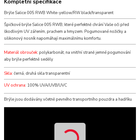
Kompletní specifikace
Brýle Salice 005 RWB White-yellow/RW black/transparent
Špičkové brýle Salice 005 RWB, které perfektně chrání Vaše oči před
škodlivým UV zářením, prachem a hmyzem. Pogumované nožičky a
silikonový nosník napomáhají maximálnímu komfortu.
Materiál obrouček
: polykarbonát, na vnitřní straně jemné pogumování
aby brýle perfektně seděly
Skla
: černá, druhá skla transparentní
UV ochrana
: 100% UVA/UVB/UVC
Brýle jsou dodávány včetně pevného transportního pouzdra a hadříku