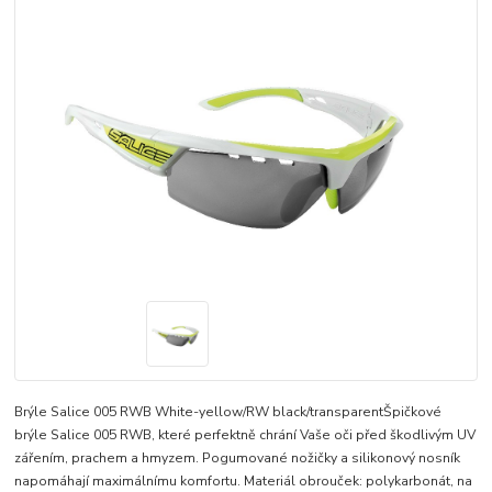
Brýle Salice 005 RWB White-yellow/RW black/transparentŠpičkové
brýle Salice 005 RWB, které perfektně chrání Vaše oči před škodlivým UV
zářením, prachem a hmyzem. Pogumované nožičky a silikonový nosník
napomáhají maximálnímu komfortu. Materiál obrouček: polykarbonát, na