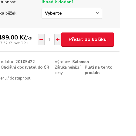
tupnost
Ihned k dodání
ka běžek
499,00 Kč
/
ks
Přidat do košíku
97,52 Kč
bez DPH
roduktu:
20105422
Výrobce:
Salomon
Oficiální dodavatel do ČR
Záruka nejnižší
Platí na tento
ceny:
produkt
cenu / dostupnost