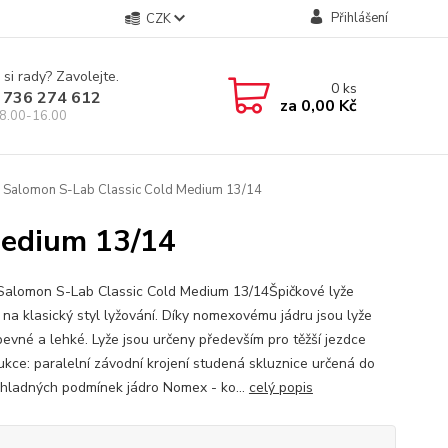
Přihlášení
CZK
 si rady? Zavolejte.
0
ks
 736 274 612
za
0,00 Kč
8.00-16.00
 Salomon S-Lab Classic Cold Medium 13/14
Medium 13/14
Salomon S-Lab Classic Cold Medium 13/14Špičkové lyže
 na klasický styl lyžování. Díky nomexovému jádru jsou lyže
 pevné a lehké. Lyže jsou určeny především pro těžší jezdce
ukce: paralelní závodní krojení studená skluznice určená do
chladných podmínek jádro Nomex - ko...
celý popis