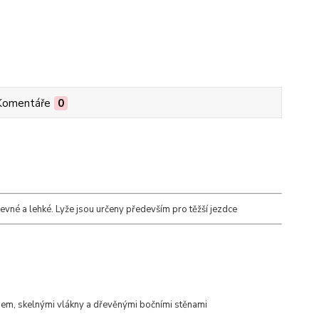
Komentáře
0
pevné a lehké. Lyže jsou určeny především pro těžší jezdce
nem, skelnými vlákny a dřevěnými bočními stěnami