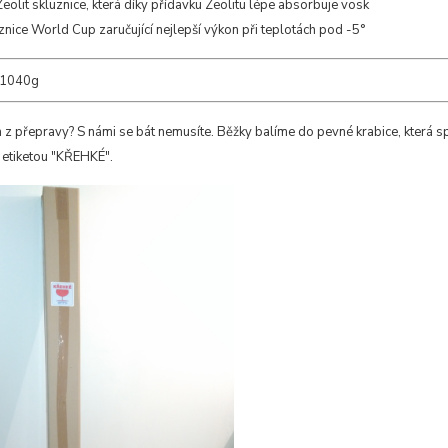
eolit skluznice, která díky přídavku Zeolitu lépe absorbuje vosk
znice World Cup zaručující nejlepší výkon při teplotách pod -5°
 1040g
 z přepravy? S námi se bát nemusíte. Běžky balíme do pevné krabice, která s
 etiketou "KŘEHKÉ".