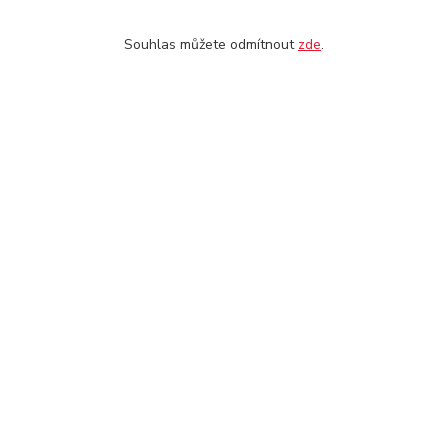
Kde nás najdete
Souhlas můžete odmítnout
zde
.
U Pošty 83
250 69 Vodochody