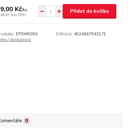
9,00 Kč
/
ks
Přidat do košíku
,48 Kč
bez DPH
roduktu:
EPDM505S
EAN kód:
4524667043171
cenu / dostupnost
Komentáře
0