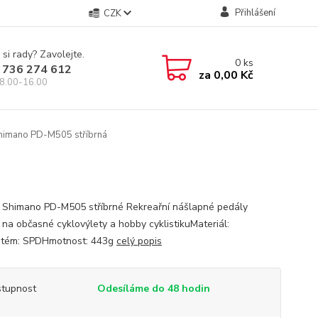
Přihlášení
CZK
 si rady? Zavolejte.
0
ks
 736 274 612
za
0,00 Kč
8.00-16.00
himano PD-M505 stříbrná
 Shimano PD-M505 stříbrné Rekreařní nášlapné pedály
 na občasné cyklovýlety a hobby cyklistikuMateriál:
stém: SPDHmotnost: 443g
celý popis
tupnost
Odesíláme do 48 hodin