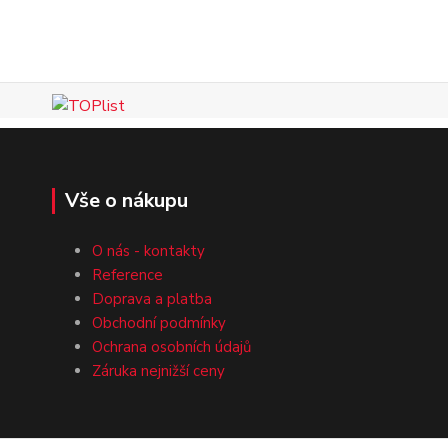
Vše o nákupu
O nás - kontakty
Reference
Doprava a platba
Obchodní podmínky
Ochrana osobních údajů
Záruka nejnižší ceny