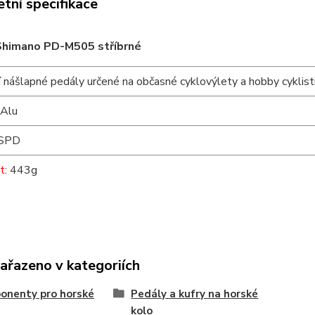
tní specifikace
Shimano PD-M505 stříbrné
 nášlapné pedály určené na občasné cyklovýlety a hobby cyklist
 Alu
 SPD
t
: 443g
zařazeno v kategoriích
onenty pro horské
Pedály a kufry na horské
kolo