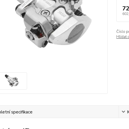
72
602
Číslo p
Hlídat 
etní specifikace