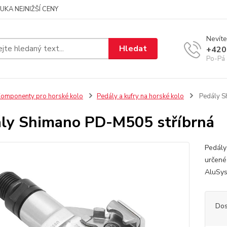
UKA NEJNIŽŠÍ CENY
Nevíte
Hledat
+420
Po-Pá 
omponenty pro horské kolo
Pedály a kufry na horské kolo
Pedály S
ly Shimano PD-M505 stříbrná
Pedály
určené
AluSy
Dos