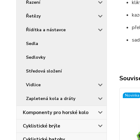
kli
Řazení
kaz
Řetězy
pře
Řídítka a nástavce
sad
Sedla
Sedlovky
Středová složení
Souvise
Vidlice
Novinka
Zapletená kola a dráty
Komponenty pro horské kolo
Cyklistické brýle
Cyklistické batohy