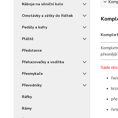
Kompl
Náboje na silniční kolo
Omotávky a zátky do řídítek
Komple
Pedály a kufry
Komplet
Pláště
Kompletn
Představce
přesnější 
Přehazovačky a vodítka
Sada obs
Přesmykače
řaz
Převodníky
brz
Ráfky
pře
Rámy
řet