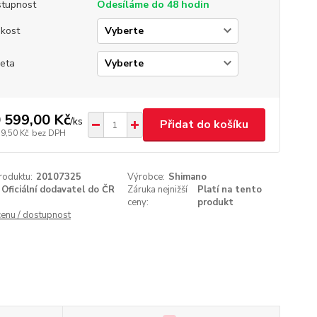
tupnost
Odesíláme do 48 hodin
ikost
eta
 599,00 Kč
/
ks
Přidat do košíku
59,50 Kč
bez DPH
roduktu:
20107325
Výrobce:
Shimano
Oficiální dodavatel do ČR
Záruka nejnižší
Platí na tento
ceny:
produkt
cenu / dostupnost