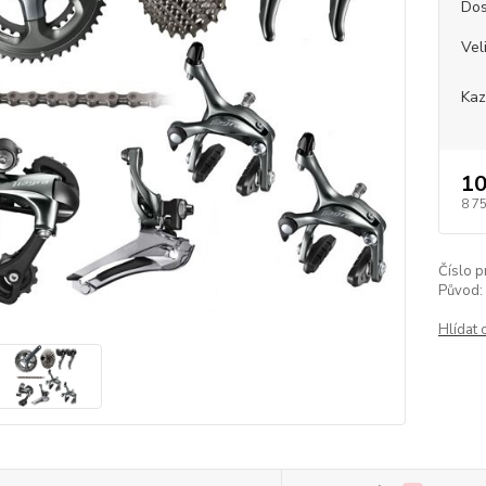
Dos
Vel
Kaz
10
8 7
Číslo p
Původ:
Hlídat 