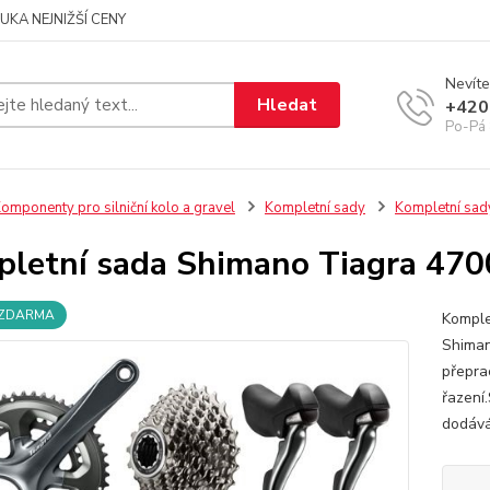
UKA NEJNIŽŠÍ CENY
Nevíte
Hledat
+420
Po-Pá 
omponenty pro silniční kolo a gravel
Kompletní sady
Kompletní sad
letní sada Shimano Tiagra 470
 ZDARMA
Komple
Shiman
přepra
řazení
dodává