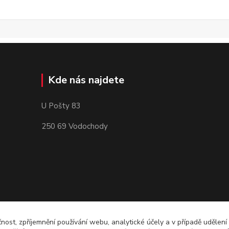
Kde nás najdete
U Pošty 83
250 69 Vodochody
čnost, zpříjemnění používání webu, analytické účely a v případě udělení