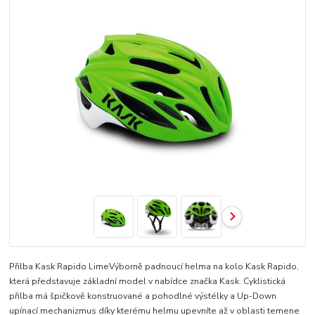
Přilba Kask Rapido LimeVýborně padnoucí helma na kolo Kask Rapido,
která představuje základní model v nabídce značka Kask. Cyklistická
přilba má špičkově konstruované a pohodlné výstélky a Up-Down
upínací mechanizmus díky kterému helmu upevníte až v oblasti temene