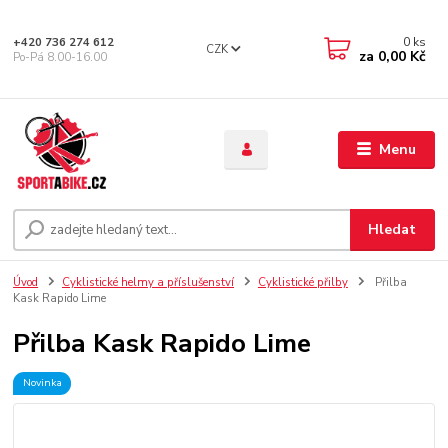
0
ks
+420 736 274 612
CZK
za
0,00 Kč
Po-Pá 8.00-16.00
Menu
Hledat
Úvod
Cyklistické helmy a příslušenství
Cyklistické přilby
Přilba
Kask Rapido Lime
Přilba Kask Rapido Lime
Novinka