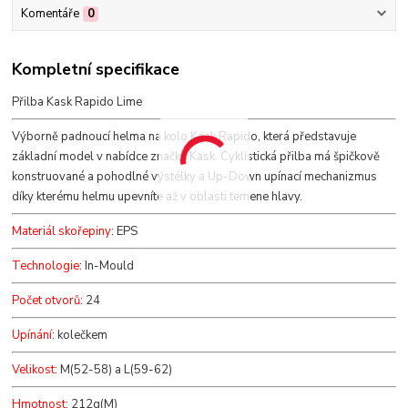
Komentáře
0
Kompletní specifikace
Přilba Kask Rapido Lime
Výborně padnoucí helma na kolo Kask Rapido, která představuje
základní model v nabídce značka Kask. Cyklistická přilba má špičkově
konstruované a pohodlné výstélky a Up-Down upínací mechanizmus
díky kterému helmu upevníte až v oblasti temene hlavy.
Materiál skořepiny
: EPS
Technologie
: In-Mould
Počet otvorů
: 24
Upínání
: kolečkem
Velikost
: M(52-58) a L(59-62)
Hmotnost
: 212g(M)