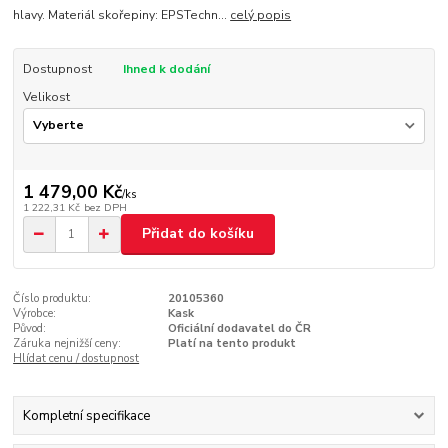
hlavy. Materiál skořepiny: EPSTechn...
celý popis
Dostupnost
Ihned k dodání
Velikost
1 479,00 Kč
/
ks
1 222,31 Kč
bez DPH
Přidat do košíku
Číslo produktu:
20105360
Výrobce:
Kask
Původ:
Oficiální dodavatel do ČR
Záruka nejnižší ceny:
Platí na tento produkt
Hlídat cenu / dostupnost
Kompletní specifikace