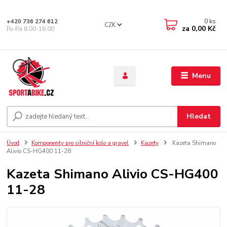
0
ks
+420 736 274 612
CZK
za
0,00 Kč
Po-Pá 8.00-16.00
Menu
Hledat
Úvod
Komponenty pro silniční kolo a gravel
Kazety
Kazeta Shimano
Alivio CS-HG400 11-28
Kazeta Shimano Alivio CS-HG400
11-28