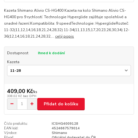
Kazeta Shimano Alivio CS-HG400 Kazeta na kolo Shimano Alivio CS-
HG400 pro 9 rychlostí. Technologie Hyperglide zajišťuje spolehlivé a
snadné řazení.Kompatibilita: 9 speedTechnologie: HyperglideRozteč:
11-32(11,12,14,16,18,21,24,28,32) 11-34(11,13,15,17,20,23,26,30,34) 12-
36(12,14,16,18,21,24,28,32,...
celý popis
Dostupnost
Ihned k dodání
Kazeta
409,00 Kč
/
ks
338,02 Kč
bez DPH
Přidat do košíku
Číslo produktu:
ICSHG4009128
EAN kód:
4524667579014
Výrobce:
Shimano
Původ:
Oficiální dodavatel do ČR