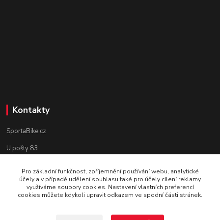
Kontakty
SportaBike.cz
U pošty 83
250 69, Vodochody
Pro základní funkčnost, zpříjemnění používání webu, analytické
účely a v případě udělení souhlasu také pro účely cílení reklamy
tel.: +420 736 274 612
využíváme soubory cookies. Nastavení vlastních preferencí
cookies můžete kdykoli upravit odkazem ve spodní části stránek.
e-mail: info@sportabike.cz